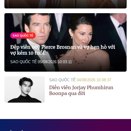
SAO QUỐC TẾ
Đệp viên 007 Pierce Brosnan và vợ hẹn hò với
vợ kém 10 tuổi.
SAO QUỐC TẾ
05/08/2026 10:03:11
SAO QUỐC TẾ
04/08/2026 10:08:37
Diễn viên Jorjay Phumhirun
Boonpa qua đời