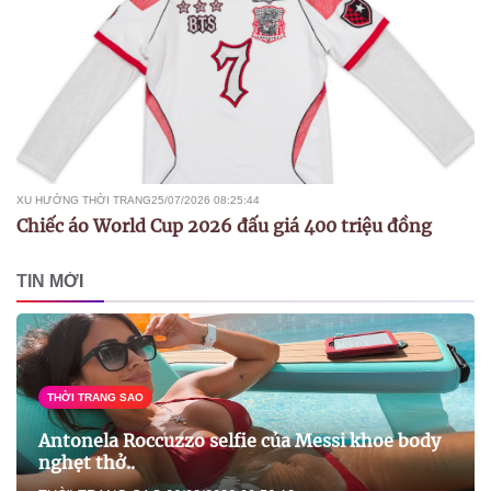
XU HƯỚNG THỜI TRANG
25/07/2026 08:25:44
Chiếc áo World Cup 2026 đấu giá 400 triệu đồng
TIN MỚI
THỜI TRANG SAO
Antonela Roccuzzo selfie của Messi khoe body
nghẹt thở..