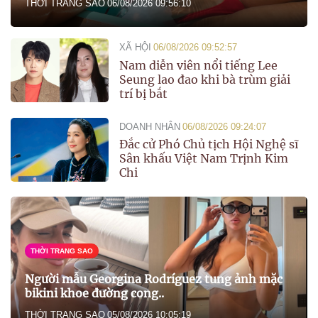
THỜI TRANG SAO
06/08/2026 09:56:10
XÃ HỘI
06/08/2026 09:52:57
Nam diễn viên nổi tiếng Lee
Seung lao đao khi bà trùm giải
trí bị bắt
DOANH NHÂN
06/08/2026 09:24:07
Đắc cử Phó Chủ tịch Hội Nghệ sĩ
Sân khấu Việt Nam Trịnh Kim
Chi
THỜI TRANG SAO
Người mẫu Georgina Rodríguez tung ảnh mặc
bikini khoe đường cong..
THỜI TRANG SAO
05/08/2026 10:05:19