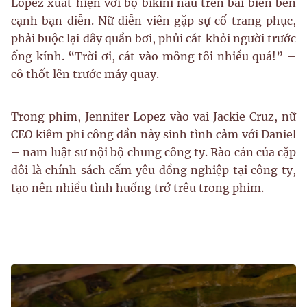
Lopez xuất hiện với bộ bikini nâu trên bãi biển bên
cạnh bạn diễn. Nữ diễn viên gặp sự cố trang phục,
phải buộc lại dây quần bơi, phủi cát khỏi người trước
ống kính. “Trời ơi, cát vào mông tôi nhiều quá!” –
cô thốt lên trước máy quay.
Trong phim, Jennifer Lopez vào vai Jackie Cruz, nữ
CEO kiêm phi công dần nảy sinh tình cảm với Daniel
– nam luật sư nội bộ chung công ty. Rào cản của cặp
đôi là chính sách cấm yêu đồng nghiệp tại công ty,
tạo nên nhiều tình huống trớ trêu trong phim.