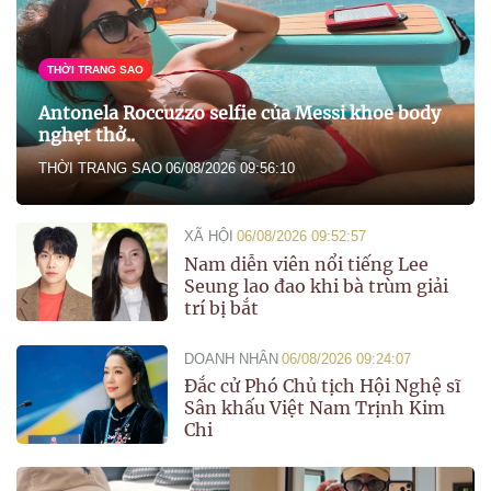
THỜI TRANG SAO
Antonela Roccuzzo selfie của Messi khoe body
nghẹt thở..
THỜI TRANG SAO
06/08/2026 09:56:10
XÃ HỘI
06/08/2026 09:52:57
Nam diễn viên nổi tiếng Lee
Seung lao đao khi bà trùm giải
trí bị bắt
DOANH NHÂN
06/08/2026 09:24:07
Đắc cử Phó Chủ tịch Hội Nghệ sĩ
Sân khấu Việt Nam Trịnh Kim
Chi