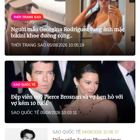
THỜI TRANG SAO
Người mẫu Georgina Rodríguez tung ảnh mặc
bikini khoe đường cong..
THỜI TRANG SAO
05/08/2026 10:05:19
SAO QUỐC TẾ
Đệp viên 007 Pierce Brosnan và vợ hẹn hò với
vợ kém 10 tuổi.
SAO QUỐC TẾ
05/08/2026 10:03:11
SAO QUỐC TẾ
04/08/2026 10:08:37
Diễn viên Jorjay Phumhirun