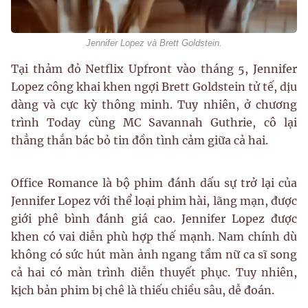
Jennifer Lopez và Brett Goldstein.
Tại thảm đỏ Netflix Upfront vào tháng 5, Jennifer
Lopez công khai khen ngợi Brett Goldstein tử tế, dịu
dàng và cực kỳ thông minh. Tuy nhiên, ở chương
trình Today cùng MC Savannah Guthrie, cô lại
thẳng thắn bác bỏ tin đồn tình cảm giữa cả hai.
Office Romance là bộ phim đánh dấu sự trở lại của
Jennifer Lopez với thể loại phim hài, lãng mạn, được
giới phê bình đánh giá cao. Jennifer Lopez được
khen có vai diễn phù hợp thế mạnh. Nam chính dù
không có sức hút màn ảnh ngang tầm nữ ca sĩ song
cả hai có màn trình diễn thuyết phục. Tuy nhiên,
kịch bản phim bị chê là thiếu chiều sâu, dễ đoán.