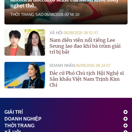
nghẹt thở..
THỜI TRANG SAO
06/08/2026 09:56:10
XÃ HỘI
06/08/2026 09:52:57
Nam diễn viên nổi tiếng Lee
Seung lao đao khi bà trùm giải
trí bị bắt
DOANH NHÂN
06/08/2026 09:24:07
Đắc cử Phó Chủ tịch Hội Nghệ sĩ
Sân khấu Việt Nam Trịnh Kim
Chi
GIẢI TRÍ
DOANH NGHIỆP
THỜI TRANG