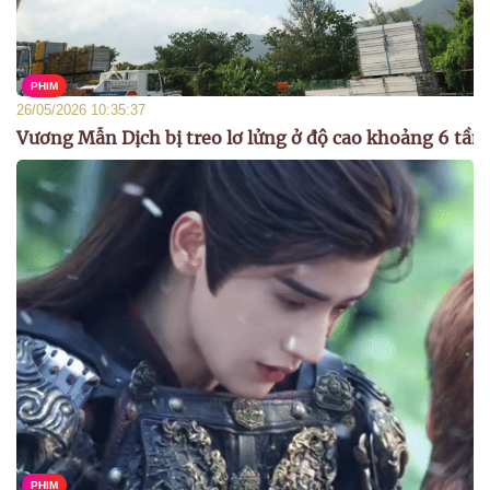
PHIM
26/05/2026 10:35:37
Vương Mẫn Dịch bị treo lơ lửng ở độ cao khoảng 6 tần
PHIM