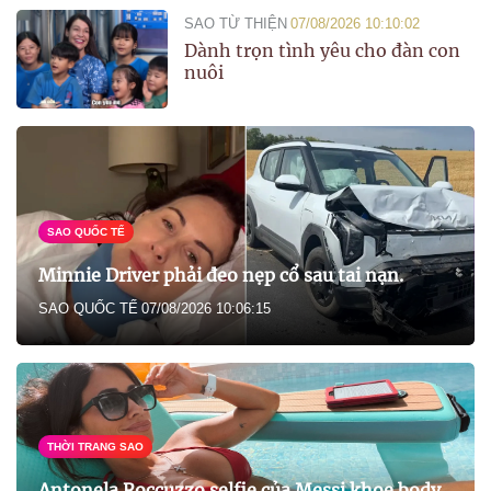
SAO TỪ THIỆN
07/08/2026 10:10:02
Dành trọn tình yêu cho đàn con
nuôi
SAO QUỐC TẾ
Minnie Driver phải đeo nẹp cổ sau tai nạn.
SAO QUỐC TẾ
07/08/2026 10:06:15
THỜI TRANG SAO
Antonela Roccuzzo selfie của Messi khoe body