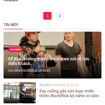
1
2
TIN MỚI
GIA ĐÌNH
Cổ Kha thường xuyên livestream nói về Lưu
Hiểu Khánh..
GIA ĐÌNH
08/08/2026 09:55:43
XÃ HỘI
07/08/2026 10:15:20
Fan cuồng gây náo loạn trước
thềm BlackPink kỷ niệm 10 năm