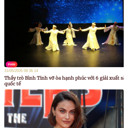
PHIM
31/05/2026 09:36:14
Thầy trò Bình Tinh vỡ òa hạnh phúc với 6 giải xuất sắc
quốc tế