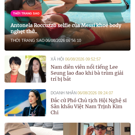
THỜI TRANG SAO
Antonela Roccuzzo selfie của Messi khoe body
nghẹt thở..
THỜI TRANG SAO
06/08/2026 09:56:10
XÃ HỘI
06/08/2026 09:52:57
Nam diễn viên nổi tiếng Lee
Seung lao đao khi bà trùm giải
trí bị bắt
DOANH NHÂN
06/08/2026 09:24:07
Đắc cử Phó Chủ tịch Hội Nghệ sĩ
Sân khấu Việt Nam Trịnh Kim
Chi