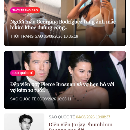
THỜI TRANG SAO
Người mẫu Georgina Rodríguez tung ảnh mặc
bikini khoe đường cong..
THỜI TRANG SAO
05/08/2026 10:05:19
SAO QUỐC TẾ
Đệp viên 007 Pierce Brosnan và vợ hẹn hò với
vợ kém 10 tuổi.
SAO QUỐC TẾ
05/08/2026 10:03:11
SAO QUỐC TẾ
04/08/2026 10:08:37
Diễn viên Jorjay Phumhirun