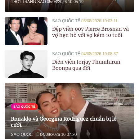
THỜI TRANG SAO
05/08/2026 10:05:19
SAO QUỐC TẾ
05/08/2026 10:03:11
Đệp viên 007 Pierce Brosnan và
vợ hẹn hò với vợ kém 10 tuổi
SAO QUỐC TẾ
04/08/2026 10:08:37
Diễn viên Jorjay Phumhirun
Boonpa qua đời
SAO QUỐC TẾ
Ronaldo và Georgina Rodriguez chuẩn bị lễ
cưới.
SAO QUỐC TẾ
04/08/2026 10:07:20