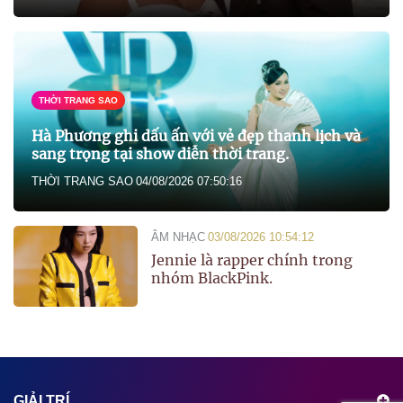
THỜI TRANG SAO
Hà Phương ghi dấu ấn với vẻ đẹp thanh lịch và
sang trọng tại show diễn thời trang.
THỜI TRANG SAO
04/08/2026 07:50:16
ÂM NHẠC
03/08/2026 10:54:12
Jennie là rapper chính trong
nhóm BlackPink.
GIẢI TRÍ