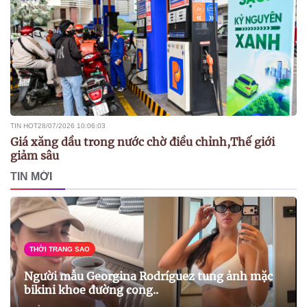
TIN HOT
28/07/2026 10:06:03
Giá xăng dầu trong nước chờ điều chỉnh,Thế giới
giảm sâu
TIN MỚI
THỜI TRANG SAO
Người mẫu Georgina Rodríguez tung ảnh mặc
bikini khoe đường cong..