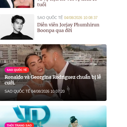
tuổi
SAO QUỐC TẾ
04/08/2026 10:08:37
Diễn viên Jorjay Phumhirun
Boonpa qua đời
SAO QUỐC TẾ
Ronaldo và Georgina Rodriguez chuẩn bị lễ
cưới.
SAO QUỐC TẾ
04/08/2026 10:07:20
THỜI TRANG SAO