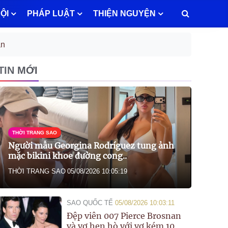
ỘI
PHÁP LUẬT
THIỆN NGUYỆN
an
TIN MỚI
THỜI TRANG SAO
Người mẫu Georgina Rodríguez tung ảnh
mặc bikini khoe đường cong..
THỜI TRANG SAO
05/08/2026 10:05:19
SAO QUỐC TẾ
05/08/2026 10:03:11
Đệp viên 007 Pierce Brosnan
và vợ hẹn hò với vợ kém 10