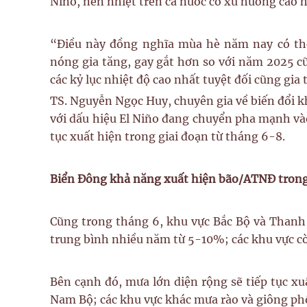
Niño, nền nhiệt trên cả nước có xu hướng cao 
“Điều này đồng nghĩa mùa hè năm nay có th
nóng gia tăng, gay gắt hơn so với năm 2025 
các kỷ lục nhiệt độ cao nhất tuyệt đối cũng g
TS. Nguyễn Ngọc Huy, chuyên gia về biến đổi kh
với dấu hiệu El Niño đang chuyển pha mạnh vào
tục xuất hiện trong giai đoạn từ tháng 6-8.
Biển Đông khả năng xuất hiện bão/ATNĐ tron
Cũng trong tháng 6, khu vực Bắc Bộ và Than
trung bình nhiều năm từ 5-10%; các khu vực cò
Bên cạnh đó, mưa lớn diện rộng sẽ tiếp tục xu
Nam Bộ; các khu vực khác mưa rào và giông phổ