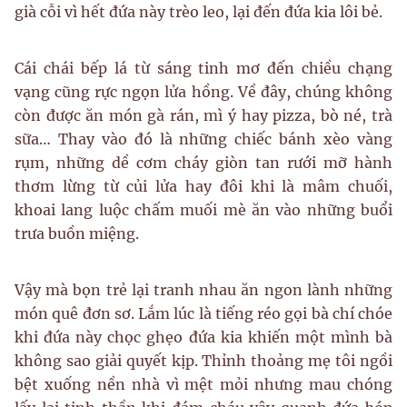
già cỗi vì hết đứa này trèo leo, lại đến đứa kia lôi bẻ.
Cái chái bếp lá từ sáng tinh mơ đến chiều chạng
vạng cũng rực ngọn lửa hồng. Về đây, chúng không
còn được ăn món gà rán, mì ý hay pizza, bò né, trà
sữa… Thay vào đó là những chiếc bánh xèo vàng
rụm, những dề cơm cháy giòn tan rưới mỡ hành
thơm lừng từ củi lửa hay đôi khi là mâm chuối,
khoai lang luộc chấm muối mè ăn vào những buổi
trưa buồn miệng.
Vậy mà bọn trẻ lại tranh nhau ăn ngon lành những
món quê đơn sơ. Lắm lúc là tiếng réo gọi bà chí chóe
khi đứa này chọc ghẹo đứa kia khiến một mình bà
không sao giải quyết kịp. Thỉnh thoảng mẹ tôi ngồi
bệt xuống nền nhà vì mệt mỏi nhưng mau chóng