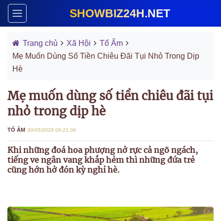
SHOWBIZ24H.NET
Trang chủ
Xã Hội
Tổ Ấm
Mẹ Muốn Dùng Số Tiền Chiêu Đãi Tụi Nhỏ Trong Dịp
Hè
Mẹ muốn dùng số tiền chiêu đãi tụi
nhỏ trong dịp hè
TỔ ẤM
30/05/2026 09:21:06
Khi những đoá hoa phượng nở rực cả ngõ ngách,
tiếng ve ngân vang khắp hẻm thì những đứa trẻ
cũng hớn hở đón kỳ nghỉ hè.