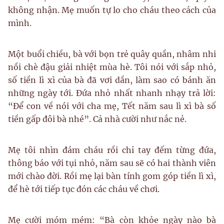
không nhận. Mẹ muốn tự lo cho cháu theo cách của
mình.
Một buổi chiều, bà với bọn trẻ quây quần, nhâm nhi
nồi chè đậu giải nhiệt mùa hè. Tôi nói với sắp nhỏ,
số tiền lì xì của bà đã vơi dần, làm sao có bánh ăn
những ngày tới. Đứa nhỏ nhất nhanh nhạy trả lời:
“Để con về nói với cha mẹ, Tết năm sau lì xì bà số
tiền gấp đôi bà nhé”. Cả nhà cười như nắc nẻ.
Mẹ tôi nhìn đám cháu rồi chỉ tay đếm từng đứa,
thông báo với tụi nhỏ, năm sau sẽ có hai thành viên
mới chào đời. Rồi mẹ lại bàn tính gom góp tiền lì xì,
để hè tới tiếp tục đón các cháu về chơi.
Mẹ cười móm mém: “Bà còn khỏe ngày nào bà