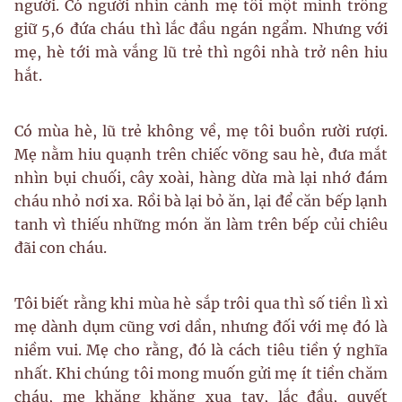
người. Có người nhìn cảnh mẹ tôi một mình trông
giữ 5,6 đứa cháu thì lắc đầu ngán ngẩm. Nhưng với
mẹ, hè tới mà vắng lũ trẻ thì ngôi nhà trở nên hiu
hắt.
Có mùa hè, lũ trẻ không về, mẹ tôi buồn rười rượi.
Mẹ nằm hiu quạnh trên chiếc võng sau hè, đưa mắt
nhìn bụi chuối, cây xoài, hàng dừa mà lại nhớ đám
cháu nhỏ nơi xa. Rồi bà lại bỏ ăn, lại để căn bếp lạnh
tanh vì thiếu những món ăn làm trên bếp củi chiêu
đãi con cháu.
Tôi biết rằng khi mùa hè sắp trôi qua thì số tiền lì xì
mẹ dành dụm cũng vơi dần, nhưng đối với mẹ đó là
niềm vui. Mẹ cho rằng, đó là cách tiêu tiền ý nghĩa
nhất. Khi chúng tôi mong muốn gửi mẹ ít tiền chăm
cháu, mẹ khăng khăng xua tay, lắc đầu, quyết