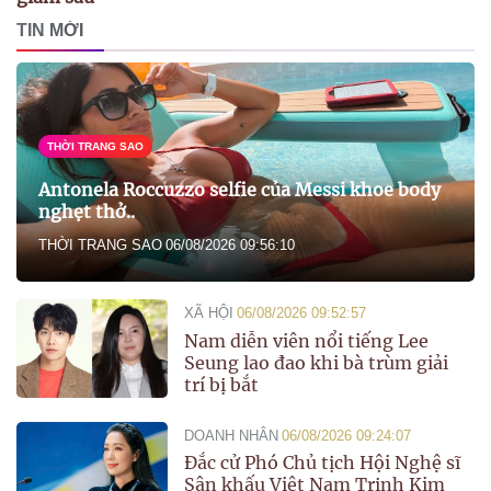
TIN MỚI
THỜI TRANG SAO
Antonela Roccuzzo selfie của Messi khoe body
nghẹt thở..
THỜI TRANG SAO
06/08/2026 09:56:10
XÃ HỘI
06/08/2026 09:52:57
Nam diễn viên nổi tiếng Lee
Seung lao đao khi bà trùm giải
trí bị bắt
DOANH NHÂN
06/08/2026 09:24:07
Đắc cử Phó Chủ tịch Hội Nghệ sĩ
Sân khấu Việt Nam Trịnh Kim