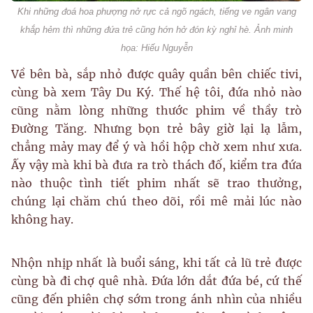
Khi những đoá hoa phượng nở rực cả ngõ ngách, tiếng ve ngân vang
khắp hẻm thì những đứa trẻ cũng hớn hở đón kỳ nghỉ hè. Ảnh minh
họa: Hiếu Nguyễn
Về bên bà, sắp nhỏ được quây quần bên chiếc tivi,
cùng bà xem Tây Du Ký. Thế hệ tôi, đứa nhỏ nào
cũng nằm lòng những thước phim về thầy trò
Đường Tăng. Nhưng bọn trẻ bây giờ lại lạ lẫm,
chẳng mảy may để ý và hồi hộp chờ xem như xưa.
Ấy vậy mà khi bà đưa ra trò thách đố, kiểm tra đứa
nào thuộc tình tiết phim nhất sẽ trao thưởng,
chúng lại chăm chú theo dõi, rồi mê mải lúc nào
không hay.
Nhộn nhịp nhất là buổi sáng, khi tất cả lũ trẻ được
cùng bà đi chợ quê nhà. Đứa lớn dắt đứa bé, cứ thế
cũng đến phiên chợ sớm trong ánh nhìn của nhiều