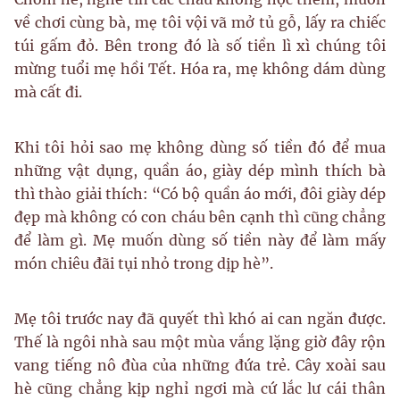
về chơi cùng bà, mẹ tôi vội vã mở tủ gỗ, lấy ra chiếc
túi gấm đỏ. Bên trong đó là số tiền lì xì chúng tôi
mừng tuổi mẹ hồi Tết. Hóa ra, mẹ không dám dùng
mà cất đi.
Khi tôi hỏi sao mẹ không dùng số tiền đó để mua
những vật dụng, quần áo, giày dép mình thích bà
thì thào giải thích: “Có bộ quần áo mới, đôi giày dép
đẹp mà không có con cháu bên cạnh thì cũng chẳng
để làm gì. Mẹ muốn dùng số tiền này để làm mấy
món chiêu đãi tụi nhỏ trong dịp hè”.
Mẹ tôi trước nay đã quyết thì khó ai can ngăn được.
Thế là ngôi nhà sau một mùa vắng lặng giờ đây rộn
vang tiếng nô đùa của những đứa trẻ. Cây xoài sau
hè cũng chẳng kịp nghỉ ngơi mà cứ lắc lư cái thân