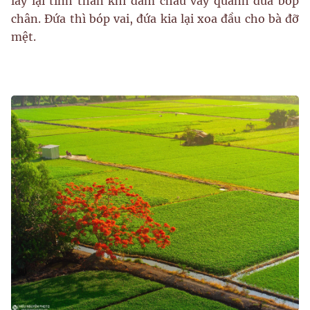
lấy lại tinh thần khi đám cháu vây quanh đứa bóp
chân. Đứa thì bóp vai, đứa kia lại xoa đầu cho bà đỡ
mệt.