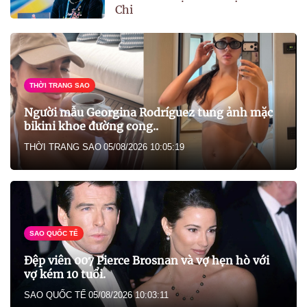
Chi
THỜI TRANG SAO
Người mẫu Georgina Rodríguez tung ảnh mặc
bikini khoe đường cong..
THỜI TRANG SAO
05/08/2026 10:05:19
SAO QUỐC TẾ
Đệp viên 007 Pierce Brosnan và vợ hẹn hò với
vợ kém 10 tuổi.
SAO QUỐC TẾ
05/08/2026 10:03:11