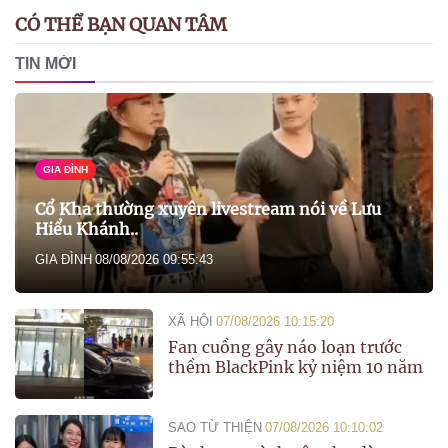
CÓ THỂ BẠN QUAN TÂM
TIN MỚI
GIA ĐÌNH
Cổ Kha thường xuyên livestream nói về Lưu
Hiểu Khánh..
GIA ĐÌNH
08/08/2026 09:55:43
XÃ HỘI
07/08/2026 10:15:20
Fan cuồng gây náo loạn trước
thềm BlackPink kỷ niệm 10 năm
SAO TỪ THIỆN
07/08/2026 10:10:02