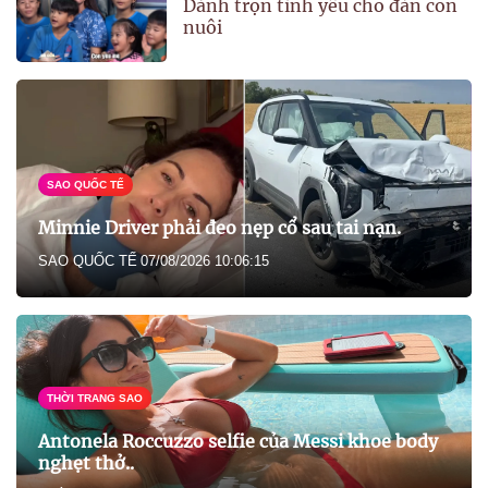
Dành trọn tình yêu cho đàn con
nuôi
SAO QUỐC TẾ
Minnie Driver phải đeo nẹp cổ sau tai nạn.
SAO QUỐC TẾ
07/08/2026 10:06:15
THỜI TRANG SAO
Antonela Roccuzzo selfie của Messi khoe body
nghẹt thở..