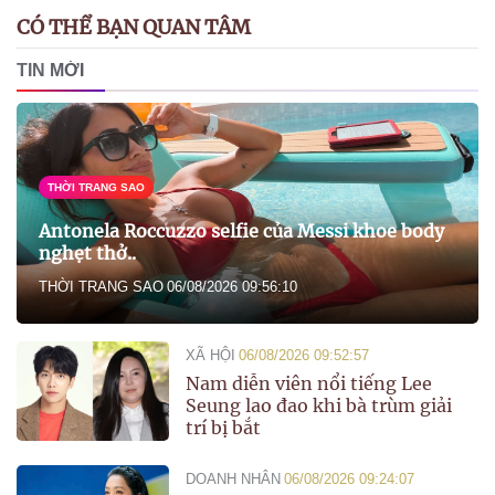
CÓ THỂ BẠN QUAN TÂM
TIN MỚI
THỜI TRANG SAO
Antonela Roccuzzo selfie của Messi khoe body
nghẹt thở..
THỜI TRANG SAO
06/08/2026 09:56:10
XÃ HỘI
06/08/2026 09:52:57
Nam diễn viên nổi tiếng Lee
Seung lao đao khi bà trùm giải
trí bị bắt
DOANH NHÂN
06/08/2026 09:24:07