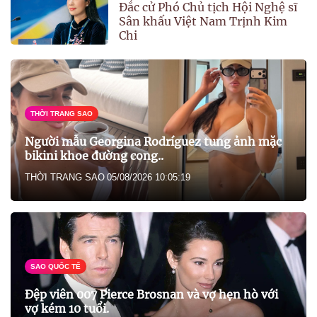
Đắc cử Phó Chủ tịch Hội Nghệ sĩ
Sân khấu Việt Nam Trịnh Kim
Chi
THỜI TRANG SAO
Người mẫu Georgina Rodríguez tung ảnh mặc
bikini khoe đường cong..
THỜI TRANG SAO
05/08/2026 10:05:19
SAO QUỐC TẾ
Đệp viên 007 Pierce Brosnan và vợ hẹn hò với
vợ kém 10 tuổi.