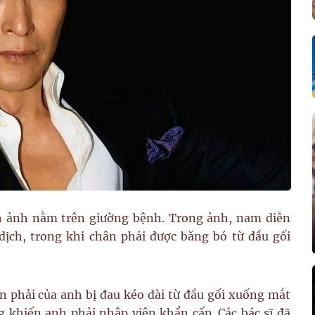
h ảnh nằm trên giường bệnh. Trong ảnh, nam diễn
ịch, trong khi chân phải được băng bó từ đầu gối
 phải của anh bị đau kéo dài từ đầu gối xuống mắt
 khiến anh phải nhập viện khẩn cấp. Các bác sĩ đã