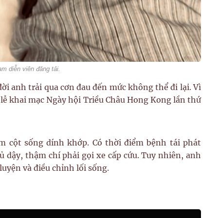
m diễn viên đăng tải.
ời anh trải qua cơn đau đến mức không thể đi lại. Vì
ự lễ khai mạc Ngày hội Triều Châu Hong Kong lần thứ
m cột sống dính khớp. Có thời điểm bệnh tái phát
 dậy, thậm chí phải gọi xe cấp cứu. Tuy nhiên, anh
luyện và điều chỉnh lối sống.