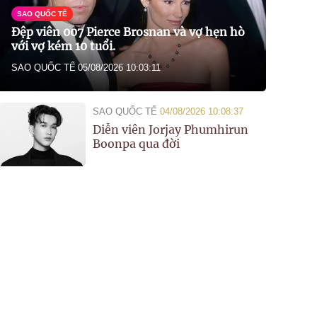
SAO QUỐC TẾ
Đệp viên 007 Pierce Brosnan và vợ hẹn hò
với vợ kém 10 tuổi.
SAO QUỐC TẾ
05/08/2026 10:03:11
SAO QUỐC TẾ
04/08/2026 10:08:37
Diễn viên Jorjay Phumhirun
Boonpa qua đời