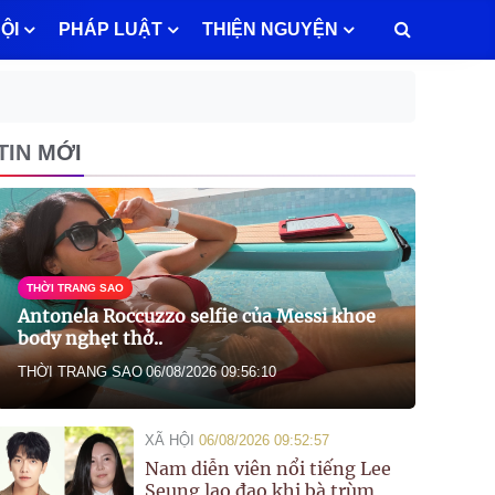
ỘI
PHÁP LUẬT
THIỆN NGUYỆN
TIN MỚI
THỜI TRANG SAO
Antonela Roccuzzo selfie của Messi khoe
body nghẹt thở..
THỜI TRANG SAO
06/08/2026 09:56:10
XÃ HỘI
06/08/2026 09:52:57
Nam diễn viên nổi tiếng Lee
Seung lao đao khi bà trùm