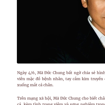
Ngày 4/6, Mã Đức Chung bất ngờ chia sẻ hìn
viên mặc đồ bệnh nhân, tay cắm kim truyền d
xuống mắt cá chân.
Trên mạng xã hội, Mã Đức Chung cho biết chân
cá, kèm tình trạng viêm và sưng nghiêm trọng