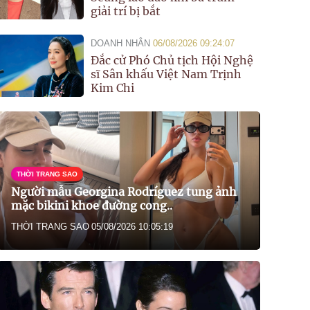
giải trí bị bắt
DOANH NHÂN
06/08/2026 09:24:07
Đắc cử Phó Chủ tịch Hội Nghệ
sĩ Sân khấu Việt Nam Trịnh
Kim Chi
THỜI TRANG SAO
Người mẫu Georgina Rodríguez tung ảnh
mặc bikini khoe đường cong..
THỜI TRANG SAO
05/08/2026 10:05:19