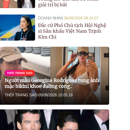
giải trí bị bắt
DOANH NHÂN
06/08/2026 09:24:07
Đắc cử Phó Chủ tịch Hội Nghệ
sĩ Sân khấu Việt Nam Trịnh
Kim Chi
THỜI TRANG SAO
Người mẫu Georgina Rodríguez tung ảnh
mặc bikini khoe đường cong..
THỜI TRANG SAO
05/08/2026 10:05:19