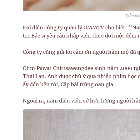
Diễn vi
Đại diện công ty quản lý GMMTV cho biết: ''N
trị. Bác sĩ yêu cầu nhập viện theo dõi một đê
Công ty cũng gửi lời cảm ơn người hâm mộ đã q
Ohm Pawat Chittsawangdee sinh năm 2000 tại B
Thái Lan. Anh được chú ý qua nhiều phim học
ấy đến bên tôi, Cặp bài trùng oan gia...
Ngoài ra, nam diễn viên sở hữu lượng người hâ