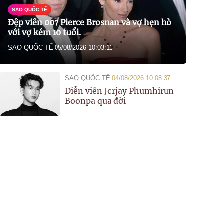
SAO QUỐC TẾ
Đệp viên 007 Pierce Brosnan và vợ hẹn hò
với vợ kém 10 tuổi.
SAO QUỐC TẾ
05/08/2026 10:03:11
SAO QUỐC TẾ
04/08/2026 10:08:37
Diễn viên Jorjay Phumhirun
Boonpa qua đời