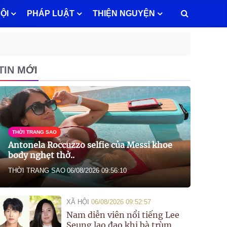
ỘI
PHÁP LUẬT
THIỆN NGUYỆN
TIN MỚI
THỜI TRANG SAO
Antonela Roccuzzo selfie của Messi khoe
body nghẹt thở..
THỜI TRANG SAO
06/08/2026 09:56:10
XÃ HỘI
06/08/2026 09:52:57
Nam diễn viên nổi tiếng Lee
Seung lao đao khi bà trùm