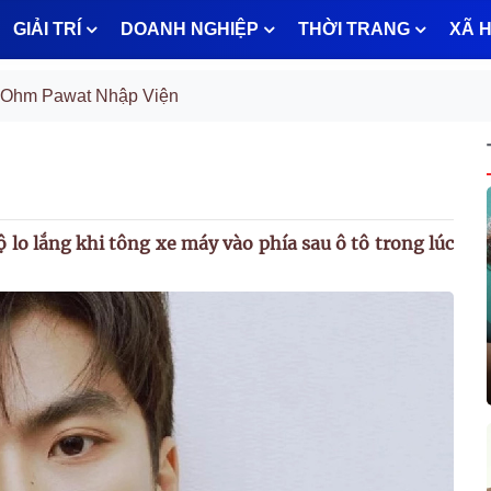
GIẢI TRÍ
DOANH NGHIỆP
THỜI TRANG
XÃ H
 Ohm Pawat Nhập Viện
o lắng khi tông xe máy vào phía sau ô tô trong lúc