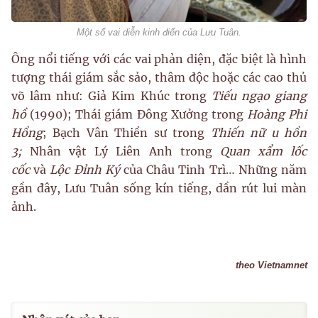
Một số vai diễn kinh điển của Lưu Tuân.
Ông nổi tiếng với các vai phản diện, đặc biệt là hình
tượng thái giám sắc sảo, thâm độc hoặc các cao thủ
võ lâm như: Giả Kim Khúc trong
Tiếu ngạo giang
hồ
(1990); Thái giám Đông Xưởng trong
Hoàng Phi
Hồng
; Bạch Vân Thiền sư trong
Thiến nữ u hồn
3;
Nhân vật Lý Liên Anh trong
Quan xẩm lốc
cốc
và
Lộc Đỉnh Ký
của Châu Tinh Trì… Những năm
gần đây, Lưu Tuân sống kín tiếng, dần rút lui màn
ảnh.
theo Vietnamnet