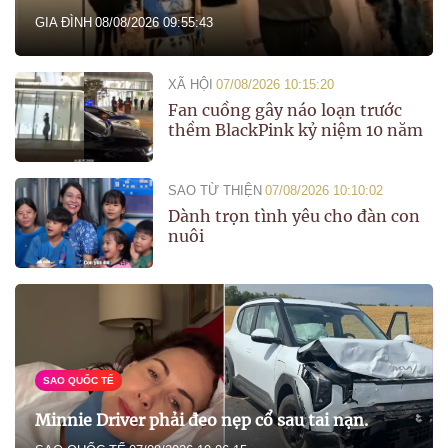
GIA ĐÌNH
08/08/2026 09:55:43
XÃ HỘI
07/08/2026 10:15:20
Fan cuồng gây náo loạn trước
thềm BlackPink kỷ niệm 10 năm
SAO TỪ THIỆN
07/08/2026 10:10:02
Dành trọn tình yêu cho đàn con
nuôi
SAO QUỐC TẾ
Minnie Driver phải đeo nẹp cổ sau tai nạn.