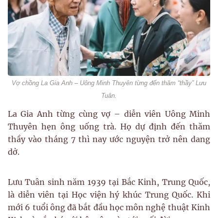
Vợ chồng La Gia Anh – Uông Minh Thuyên từng đến thăm “thầy” Lưu
Tuân.
La Gia Anh từng cùng vợ – diễn viên Uông Minh
Thuyên hẹn ông uống trà. Họ dự định đến thăm
thầy vào tháng 7 thì nay ước nguyện trở nên dang
dở.
Lưu Tuân sinh năm 1939 tại Bắc Kinh, Trung Quốc,
là diễn viên tại Học viện hý khúc Trung Quốc. Khi
mới 6 tuổi ông đã bắt đầu học môn nghệ thuật Kinh