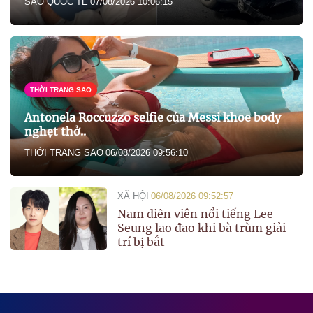
SAO QUỐC TẾ
07/08/2026 10:06:15
THỜI TRANG SAO
Antonela Roccuzzo selfie của Messi khoe body
nghẹt thở..
THỜI TRANG SAO
06/08/2026 09:56:10
XÃ HỘI
06/08/2026 09:52:57
Nam diễn viên nổi tiếng Lee
Seung lao đao khi bà trùm giải
trí bị bắt