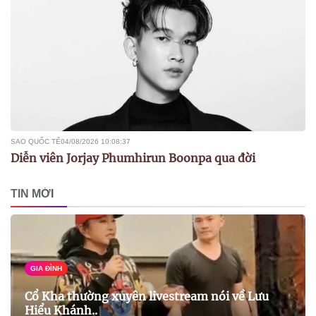
SAO QUỐC TẾ
04/08/2026 10:08:37
Diễn viên Jorjay Phumhirun Boonpa qua đời
TIN MỚI
GIA ĐÌNH
Cổ Kha thường xuyên livestream nói về Lưu
Hiểu Khánh..