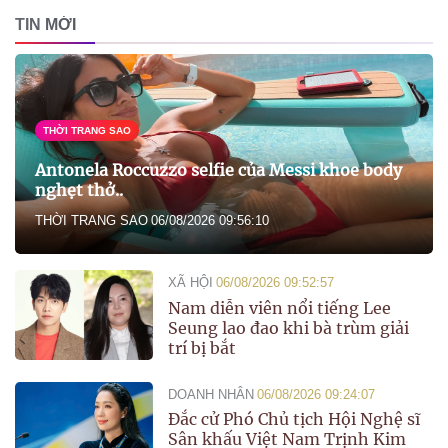
TIN MỚI
THỜI TRANG SAO
Antonela Roccuzzo selfie của Messi khoe body
nghẹt thở..
THỜI TRANG SAO
06/08/2026 09:56:10
XÃ HỘI
06/08/2026 09:52:57
Nam diễn viên nổi tiếng Lee
Seung lao đao khi bà trùm giải
trí bị bắt
DOANH NHÂN
06/08/2026 09:24:07
Đắc cử Phó Chủ tịch Hội Nghệ sĩ
Sân khấu Việt Nam Trịnh Kim