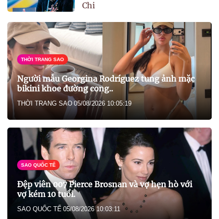
Chi
THỜI TRANG SAO
Người mẫu Georgina Rodríguez tung ảnh mặc
bikini khoe đường cong..
THỜI TRANG SAO
05/08/2026 10:05:19
SAO QUỐC TẾ
Đệp viên 007 Pierce Brosnan và vợ hẹn hò với
vợ kém 10 tuổi.
SAO QUỐC TẾ
05/08/2026 10:03:11