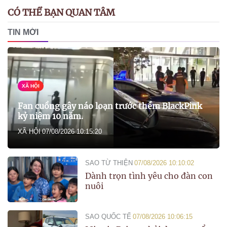
CÓ THỂ BẠN QUAN TÂM
TIN MỚI
XÃ HỘI
Fan cuồng gây náo loạn trước thềm BlackPink
kỷ niệm 10 năm.
XÃ HỘI
07/08/2026 10:15:20
SAO TỪ THIỆN
07/08/2026 10:10:02
Dành trọn tình yêu cho đàn con
nuôi
SAO QUỐC TẾ
07/08/2026 10:06:15