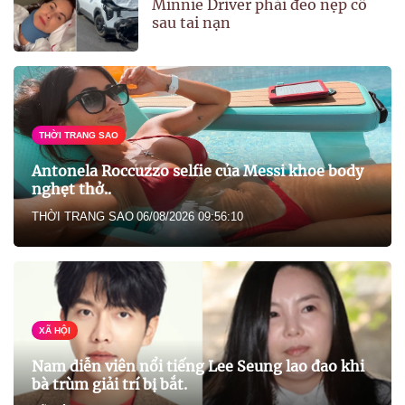
Minnie Driver phải đeo nẹp cổ
sau tai nạn
THỜI TRANG SAO
Antonela Roccuzzo selfie của Messi khoe body
nghẹt thở..
THỜI TRANG SAO
06/08/2026 09:56:10
XÃ HỘI
Nam diễn viên nổi tiếng Lee Seung lao đao khi
bà trùm giải trí bị bắt.