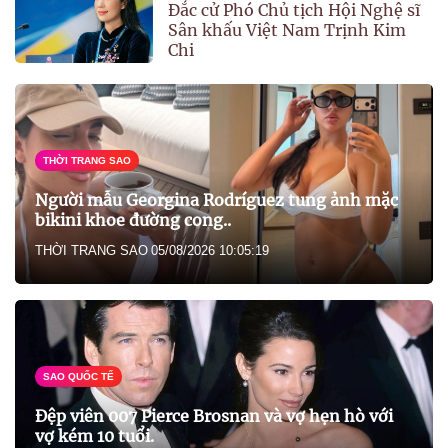
Đắc cử Phó Chủ tịch Hội Nghệ sĩ
Sân khấu Việt Nam Trịnh Kim
Chi
THỜI TRANG SAO
Người mẫu Georgina Rodríguez tung ảnh mặc
bikini khoe đường cong..
THỜI TRANG SAO
05/08/2026 10:05:19
SAO QUỐC TẾ
Đệp viên 007 Pierce Brosnan và vợ hẹn hò với
vợ kém 10 tuổi.