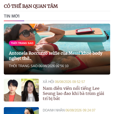
CÓ THỂ BẠN QUAN TÂM
TIN MỚI
THỜI TRANG SAO
Antonela Roccuzzo selfie của Messi khoe body
nghẹt thở..
THỜI TRANG SAO
06/08/2026 09:56:10
XÃ HỘI
06/08/2026 09:52:57
Nam diễn viên nổi tiếng Lee
Seung lao đao khi bà trùm giải
trí bị bắt
DOANH NHÂN
06/08/2026 09:24:07