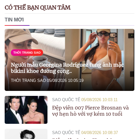
CÓ THỂ BẠN QUAN TÂM
TIN MỚI
THỜI TRANG SAO
Người mẫu Georgina Rodríguez tung ảnh mặc
bikini khoe đường cong..
THỜI TRANG SAO
05/08/2026 10:05:19
SAO QUỐC TẾ
05/08/2026 10:03:11
Đệp viên 007 Pierce Brosnan và
vợ hẹn hò với vợ kém 10 tuổi
SAO QUỐC TẾ
04/08/2026 10:08:37