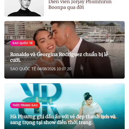
Diễn viên Jorjay Phumhirun
Boonpa qua đời
SAO QUỐC TẾ
Ronaldo và Georgina Rodriguez chuẩn bị lễ
cưới.
SAO QUỐC TẾ
04/08/2026 10:07:20
THỜI TRANG SAO
Hà Phương ghi dấu ấn với vẻ đẹp thanh lịch và
sang trọng tại show diễn thời trang.