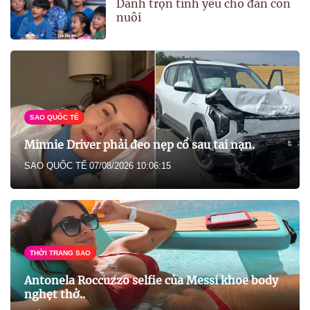
Dành trọn tình yêu cho đàn con
nuôi
SAO QUỐC TẾ
Minnie Driver phải đeo nẹp cổ sau tai nạn.
SAO QUỐC TẾ
07/08/2026 10:06:15
THỜI TRANG SAO
Antonela Roccuzzo selfie của Messi khoe body
nghẹt thở..