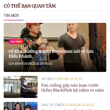
CÓ THỂ BẠN QUAN TÂM
TIN MỚI
GIA ĐÌNH
Cổ Kha thường xuyên livestream nói về Lưu
Hiểu Khánh..
GIA ĐÌNH
08/08/2026 09:55:43
XÃ HỘI
07/08/2026 10:15:20
Fan cuồng gây náo loạn trước
thềm BlackPink kỷ niệm 10 năm
SAO TỪ THIỆN
07/08/2026 10:10:02