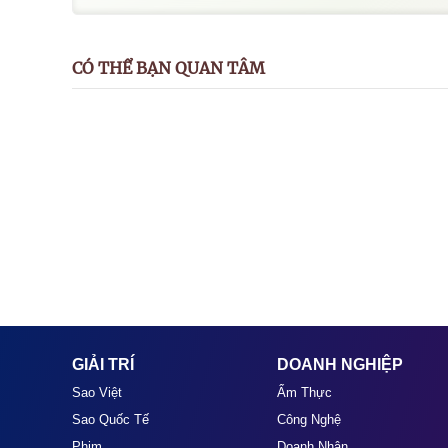
CÓ THỂ BẠN QUAN TÂM
GIẢI TRÍ
DOANH NGHIỆP
Sao Việt
Ẩm Thực
Sao Quốc Tế
Công Nghệ
Phim
Doanh Nhân