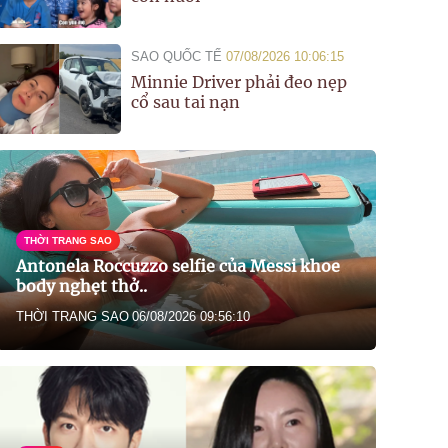
SAO QUỐC TẾ
07/08/2026 10:06:15
Minnie Driver phải đeo nẹp
cổ sau tai nạn
THỜI TRANG SAO
Antonela Roccuzzo selfie của Messi khoe
body nghẹt thở..
THỜI TRANG SAO
06/08/2026 09:56:10