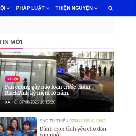
ỘI
PHÁP LUẬT
THIỆN NGUYỆN
TIN MỚI
XÃ HỘI
Fan cuồng gây náo loạn trước thềm
BlackPink kỷ niệm 10 năm.
XÃ HỘI
07/08/2026 10:15:20
SAO TỪ THIỆN
07/08/2026 10:10:02
Dành trọn tình yêu cho đàn
con nuôi