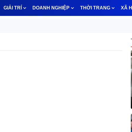
GIẢI TRÍ
DOANH NGHIỆP
THỜI TRANG
XÃ H