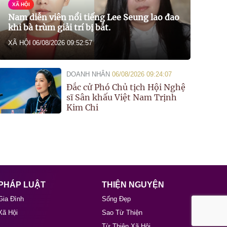
XÃ HỘI
Nam diễn viên nổi tiếng Lee Seung lao đao
khi bà trùm giải trí bị bắt.
XÃ HỘI
06/08/2026 09:52:57
DOANH NHÂN
06/08/2026 09:24:07
Đắc cử Phó Chủ tịch Hội Nghệ
sĩ Sân khấu Việt Nam Trịnh
Kim Chi
PHÁP LUẬT
THIỆN NGUYỆN
Gia Đình
Sống Đẹp
Xã Hội
Sao Từ Thiện
Từ Thiện Xã Hội