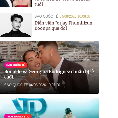
tuổi
SAO QUỐC TẾ
04/08/2026 10:08:37
Diễn viên Jorjay Phumhirun
Boonpa qua đời
SAO QUỐC TẾ
Ronaldo và Georgina Rodriguez chuẩn bị lễ
cưới.
SAO QUỐC TẾ
04/08/2026 10:07:20
THỜI TRANG SAO