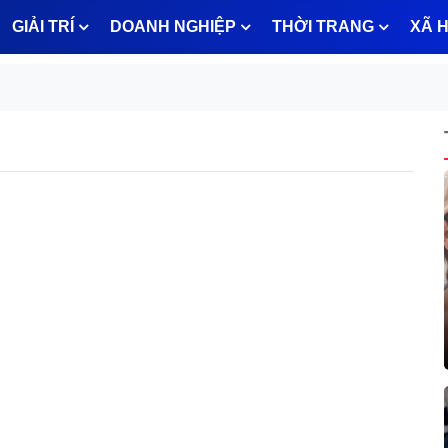
GIẢI TRÍ
DOANH NGHIỆP
THỜI TRANG
XÃ H