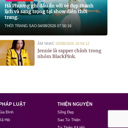
Hà Phương ghi dấu ấn với vẻ đẹp thanh
lịch và sang trọng tại show diễn thời
trang.
THỜI TRANG SAO
04/08/2026 07:50:16
ÂM NHẠC
03/08/2026 10:54:12
Jennie là rapper chính trong
nhóm BlackPink.
PHÁP LUẬT
THIỆN NGUYỆN
Gia Đình
Sống Đẹp
Xã Hội
Sao Từ Thiện
Từ Thiện Xã Hội