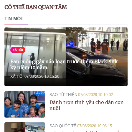
CÓ THỂ BẠN QUAN TÂM
TIN MỚI
XÃ HỘI
Fan cuồng gây náo loạn trước thềm BlackPink
kỷ niệm 10 năm.
XÃ HỘI
07/08/2026 10:15:20
SAO TỪ THIỆN
07/08/2026 10:10:02
Dành trọn tình yêu cho đàn con
nuôi
SAO QUỐC TẾ
07/08/2026 10:06:15