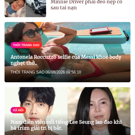
Minnie Driver phải đeo nẹp cổ
sau tai nạn
THỜI TRANG SAO
Antonela Roccuzzo selfie của Messi khoe body
nghẹt thở..
THỜI TRANG SAO
06/08/2026 09:56:10
XÃ HỘI
Nam diễn viên nổi tiếng Lee Seung lao đao khi
bà trùm giải trí bị bắt.