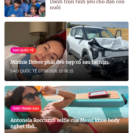
Dành trọn tình yêu cho đàn con
nuôi
SAO QUỐC TẾ
Minnie Driver phải đeo nẹp cổ sau tai nạn.
SAO QUỐC TẾ
07/08/2026 10:06:15
THỜI TRANG SAO
Antonela Roccuzzo selfie của Messi khoe body
nghẹt thở..