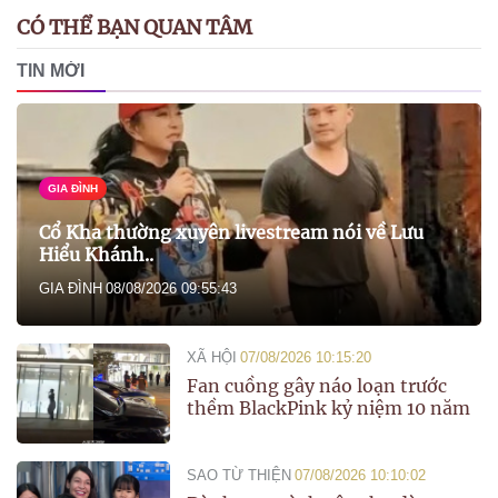
CÓ THỂ BẠN QUAN TÂM
TIN MỚI
GIA ĐÌNH
Cổ Kha thường xuyên livestream nói về Lưu
Hiểu Khánh..
GIA ĐÌNH
08/08/2026 09:55:43
XÃ HỘI
07/08/2026 10:15:20
Fan cuồng gây náo loạn trước
thềm BlackPink kỷ niệm 10 năm
SAO TỪ THIỆN
07/08/2026 10:10:02