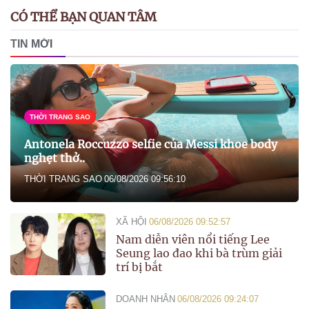
CÓ THỂ BẠN QUAN TÂM
TIN MỚI
THỜI TRANG SAO
Antonela Roccuzzo selfie của Messi khoe body
nghẹt thở..
THỜI TRANG SAO
06/08/2026 09:56:10
XÃ HỘI
06/08/2026 09:52:57
Nam diễn viên nổi tiếng Lee
Seung lao đao khi bà trùm giải
trí bị bắt
DOANH NHÂN
06/08/2026 09:24:07