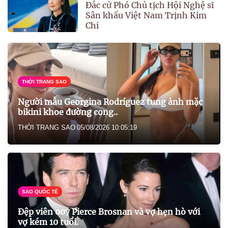
Đắc cử Phó Chủ tịch Hội Nghệ sĩ
Sân khấu Việt Nam Trịnh Kim
Chi
THỜI TRANG SAO
Người mẫu Georgina Rodríguez tung ảnh mặc
bikini khoe đường cong..
THỜI TRANG SAO
05/08/2026 10:05:19
SAO QUỐC TẾ
Đệp viên 007 Pierce Brosnan và vợ hẹn hò với
vợ kém 10 tuổi.