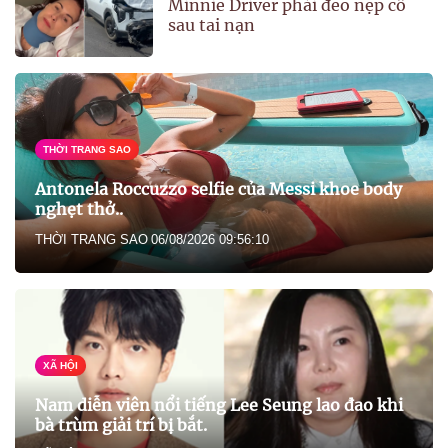
Minnie Driver phải đeo nẹp cổ
sau tai nạn
THỜI TRANG SAO
Antonela Roccuzzo selfie của Messi khoe body
nghẹt thở..
THỜI TRANG SAO
06/08/2026 09:56:10
XÃ HỘI
Nam diễn viên nổi tiếng Lee Seung lao đao khi
bà trùm giải trí bị bắt.