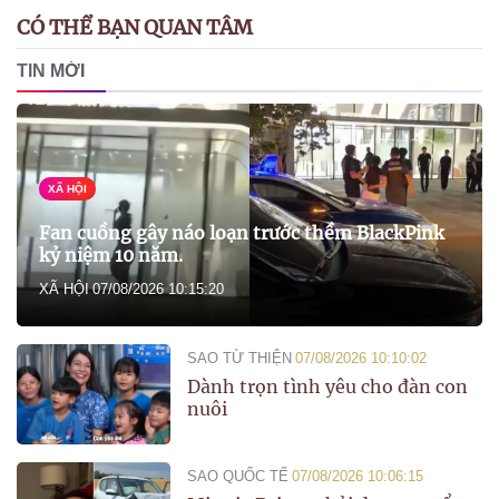
CÓ THỂ BẠN QUAN TÂM
TIN MỚI
XÃ HỘI
Fan cuồng gây náo loạn trước thềm BlackPink
kỷ niệm 10 năm.
XÃ HỘI
07/08/2026 10:15:20
SAO TỪ THIỆN
07/08/2026 10:10:02
Dành trọn tình yêu cho đàn con
nuôi
SAO QUỐC TẾ
07/08/2026 10:06:15