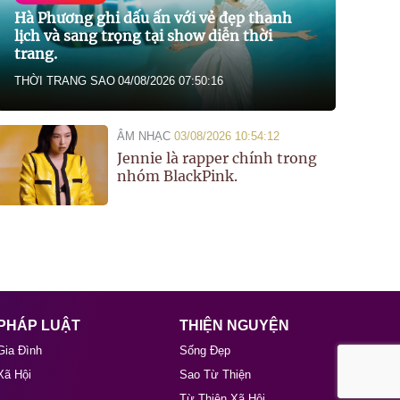
Hà Phương ghi dấu ấn với vẻ đẹp thanh
lịch và sang trọng tại show diễn thời
trang.
THỜI TRANG SAO
04/08/2026 07:50:16
ÂM NHẠC
03/08/2026 10:54:12
Jennie là rapper chính trong
nhóm BlackPink.
PHÁP LUẬT
THIỆN NGUYỆN
Gia Đình
Sống Đẹp
Xã Hội
Sao Từ Thiện
Từ Thiện Xã Hội