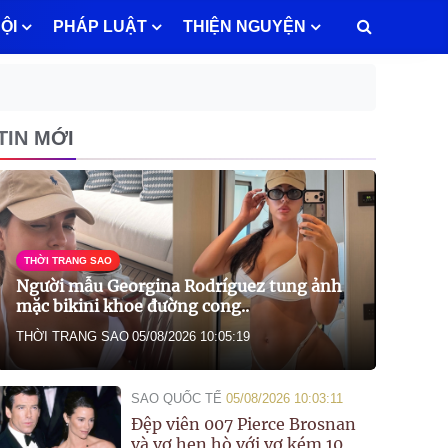
ỘI
PHÁP LUẬT
THIỆN NGUYỆN
TIN MỚI
THỜI TRANG SAO
Người mẫu Georgina Rodríguez tung ảnh
mặc bikini khoe đường cong..
THỜI TRANG SAO
05/08/2026 10:05:19
SAO QUỐC TẾ
05/08/2026 10:03:11
Đệp viên 007 Pierce Brosnan
và vợ hẹn hò với vợ kém 10