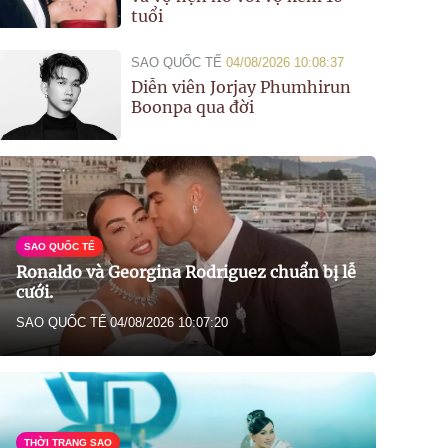
tuổi
SAO QUỐC TẾ
04/08/2026 10:08:37
Diễn viên Jorjay Phumhirun
Boonpa qua đời
SAO QUỐC TẾ
Ronaldo và Georgina Rodriguez chuẩn bị lễ
cưới.
SAO QUỐC TẾ
04/08/2026 10:07:20
THỜI TRANG SAO