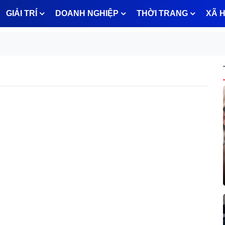
GIẢI TRÍ
DOANH NGHIỆP
THỜI TRANG
XÃ H