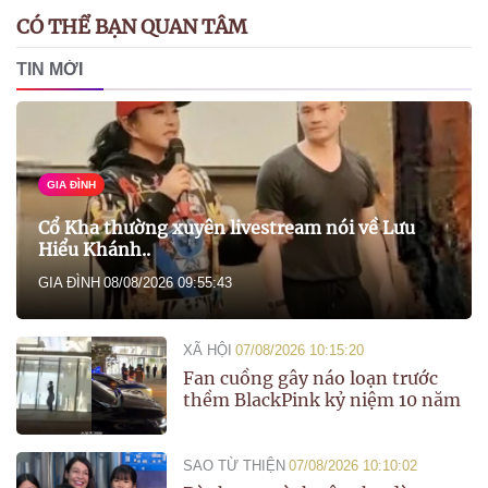
CÓ THỂ BẠN QUAN TÂM
TIN MỚI
GIA ĐÌNH
Cổ Kha thường xuyên livestream nói về Lưu
Hiểu Khánh..
GIA ĐÌNH
08/08/2026 09:55:43
XÃ HỘI
07/08/2026 10:15:20
Fan cuồng gây náo loạn trước
thềm BlackPink kỷ niệm 10 năm
SAO TỪ THIỆN
07/08/2026 10:10:02