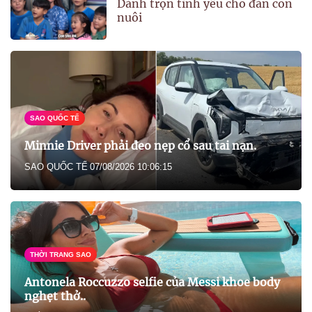
Dành trọn tình yêu cho đàn con
nuôi
SAO QUỐC TẾ
Minnie Driver phải đeo nẹp cổ sau tai nạn.
SAO QUỐC TẾ
07/08/2026 10:06:15
THỜI TRANG SAO
Antonela Roccuzzo selfie của Messi khoe body
nghẹt thở..