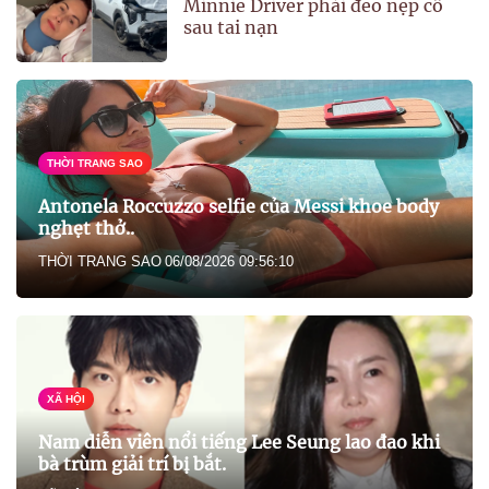
Minnie Driver phải đeo nẹp cổ
sau tai nạn
THỜI TRANG SAO
Antonela Roccuzzo selfie của Messi khoe body
nghẹt thở..
THỜI TRANG SAO
06/08/2026 09:56:10
XÃ HỘI
Nam diễn viên nổi tiếng Lee Seung lao đao khi
bà trùm giải trí bị bắt.