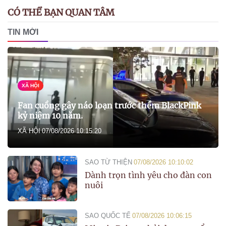
CÓ THỂ BẠN QUAN TÂM
TIN MỚI
XÃ HỘI
Fan cuồng gây náo loạn trước thềm BlackPink
kỷ niệm 10 năm.
XÃ HỘI
07/08/2026 10:15:20
SAO TỪ THIỆN
07/08/2026 10:10:02
Dành trọn tình yêu cho đàn con
nuôi
SAO QUỐC TẾ
07/08/2026 10:06:15