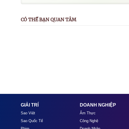
CÓ THỂ BẠN QUAN TÂM
GIẢI TRÍ
DOANH NGHIỆP
Sao Việt
Ẩm Thực
Sao Quốc Tế
Công Nghệ
Phim
Doanh Nhân