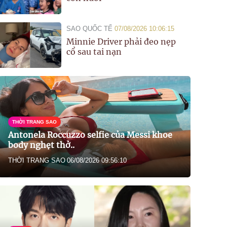
SAO QUỐC TẾ
07/08/2026 10:06:15
Minnie Driver phải đeo nẹp
cổ sau tai nạn
THỜI TRANG SAO
Antonela Roccuzzo selfie của Messi khoe
body nghẹt thở..
THỜI TRANG SAO
06/08/2026 09:56:10