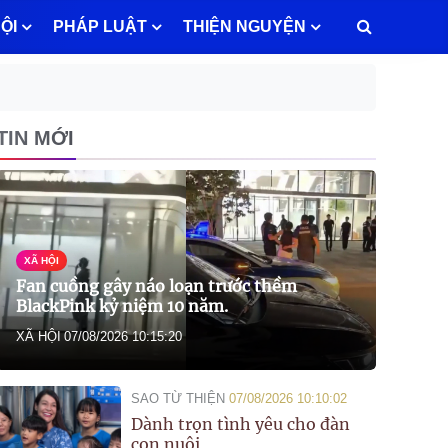
ỘI
PHÁP LUẬT
THIỆN NGUYỆN
TIN MỚI
XÃ HỘI
Fan cuồng gây náo loạn trước thềm
BlackPink kỷ niệm 10 năm.
XÃ HỘI
07/08/2026 10:15:20
SAO TỪ THIỆN
07/08/2026 10:10:02
Dành trọn tình yêu cho đàn
con nuôi