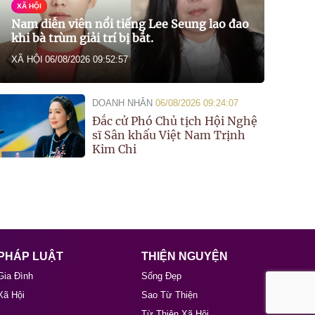
XÃ HỘI
Nam diễn viên nổi tiếng Lee Seung lao đao
khi bà trùm giải trí bị bắt.
XÃ HỘI
06/08/2026 09:52:57
DOANH NHÂN
06/08/2026 09:24:07
Đắc cử Phó Chủ tịch Hội Nghệ
sĩ Sân khấu Việt Nam Trịnh
Kim Chi
PHÁP LUẬT
THIỆN NGUYỆN
Gia Đình
Sống Đẹp
Xã Hội
Sao Từ Thiện
Từ Thiện Xã Hội