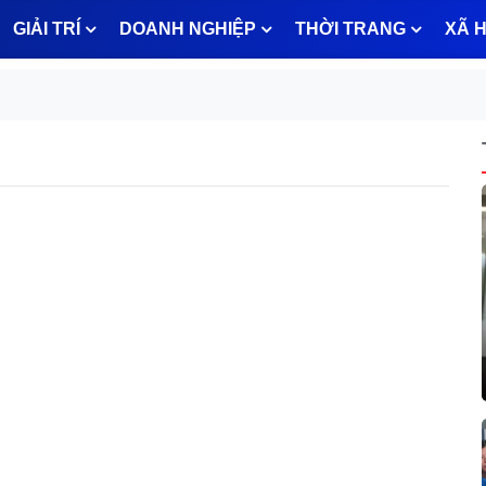
GIẢI TRÍ
DOANH NGHIỆP
THỜI TRANG
XÃ H