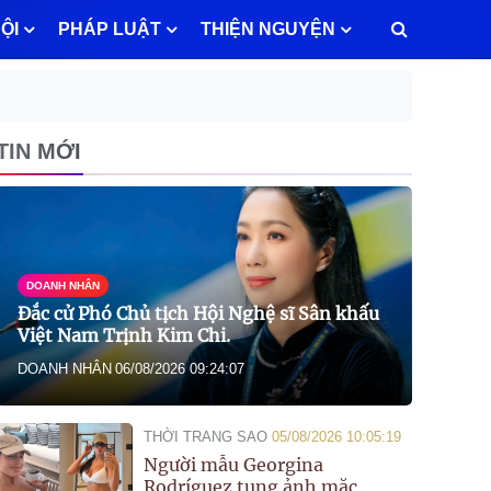
ỘI
PHÁP LUẬT
THIỆN NGUYỆN
TIN MỚI
DOANH NHÂN
Đắc cử Phó Chủ tịch Hội Nghệ sĩ Sân khấu
Việt Nam Trịnh Kim Chi.
DOANH NHÂN
06/08/2026 09:24:07
THỜI TRANG SAO
05/08/2026 10:05:19
Người mẫu Georgina
Rodríguez tung ảnh mặc