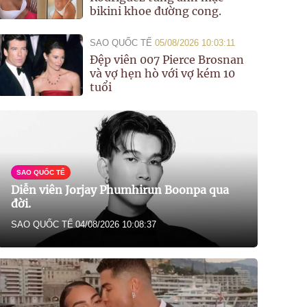
bikini khoe đường cong.
SAO QUỐC TẾ
05/08/2026 10:03:11
Đệp viên 007 Pierce Brosnan
và vợ hẹn hò với vợ kém 10
tuổi
SAO QUỐC TẾ
Diễn viên Jorjay Phumhirun Boonpa qua
đời.
SAO QUỐC TẾ
04/08/2026 10:08:37