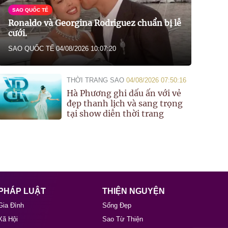
SAO QUỐC TẾ
Ronaldo và Georgina Rodriguez chuẩn bị lễ
cưới.
SAO QUỐC TẾ
04/08/2026 10:07:20
THỜI TRANG SAO
04/08/2026 07:50:16
Hà Phương ghi dấu ấn với vẻ
đẹp thanh lịch và sang trọng
tại show diễn thời trang
PHÁP LUẬT
THIỆN NGUYỆN
Gia Đình
Sống Đẹp
Xã Hội
Sao Từ Thiện