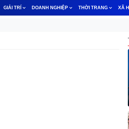
GIẢI TRÍ
DOANH NGHIỆP
THỜI TRANG
XÃ H