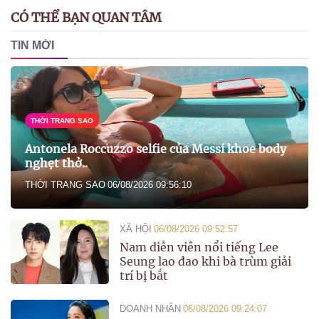
CÓ THỂ BẠN QUAN TÂM
TIN MỚI
THỜI TRANG SAO
Antonela Roccuzzo selfie của Messi khoe body
nghẹt thở..
THỜI TRANG SAO
06/08/2026 09:56:10
XÃ HỘI
06/08/2026 09:52:57
Nam diễn viên nổi tiếng Lee
Seung lao đao khi bà trùm giải
trí bị bắt
DOANH NHÂN
06/08/2026 09:24:07