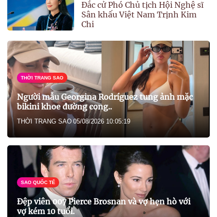
Đắc cử Phó Chủ tịch Hội Nghệ sĩ
Sân khấu Việt Nam Trịnh Kim
Chi
THỜI TRANG SAO
Người mẫu Georgina Rodríguez tung ảnh mặc
bikini khoe đường cong..
THỜI TRANG SAO
05/08/2026 10:05:19
SAO QUỐC TẾ
Đệp viên 007 Pierce Brosnan và vợ hẹn hò với
vợ kém 10 tuổi.