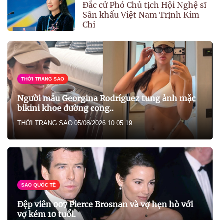
Đắc cử Phó Chủ tịch Hội Nghệ sĩ
Sân khấu Việt Nam Trịnh Kim
Chi
THỜI TRANG SAO
Người mẫu Georgina Rodríguez tung ảnh mặc
bikini khoe đường cong..
THỜI TRANG SAO
05/08/2026 10:05:19
SAO QUỐC TẾ
Đệp viên 007 Pierce Brosnan và vợ hẹn hò với
vợ kém 10 tuổi.