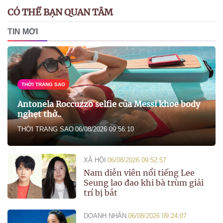
CÓ THỂ BẠN QUAN TÂM
TIN MỚI
THỜI TRANG SAO
Antonela Roccuzzo selfie của Messi khoe body
nghẹt thở..
THỜI TRANG SAO
06/08/2026 09:56:10
XÃ HỘI
06/08/2026 09:52:57
Nam diễn viên nổi tiếng Lee
Seung lao đao khi bà trùm giải
trí bị bắt
DOANH NHÂN
06/08/2026 09:24:07