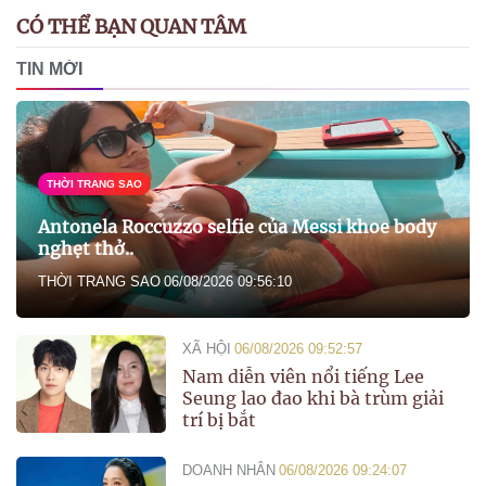
CÓ THỂ BẠN QUAN TÂM
TIN MỚI
THỜI TRANG SAO
Antonela Roccuzzo selfie của Messi khoe body
nghẹt thở..
THỜI TRANG SAO
06/08/2026 09:56:10
XÃ HỘI
06/08/2026 09:52:57
Nam diễn viên nổi tiếng Lee
Seung lao đao khi bà trùm giải
trí bị bắt
DOANH NHÂN
06/08/2026 09:24:07