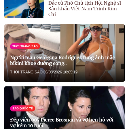
Đắc cử Phó Chủ tịch Hội Nghệ sĩ
Sân khấu Việt Nam Trịnh Kim
Chi
THỜI TRANG SAO
Người mẫu Georgina Rodríguez tung ảnh mặc
bikini khoe đường cong..
THỜI TRANG SAO
05/08/2026 10:05:19
SAO QUỐC TẾ
Đệp viên 007 Pierce Brosnan và vợ hẹn hò với
vợ kém 10 tuổi.