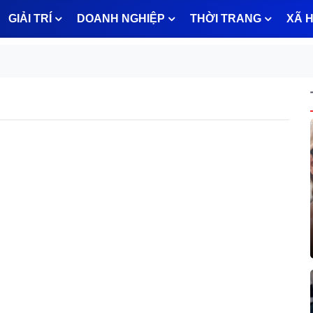
GIẢI TRÍ
DOANH NGHIỆP
THỜI TRANG
XÃ H