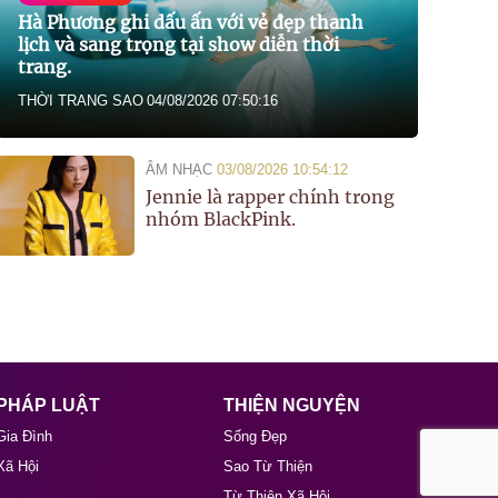
Hà Phương ghi dấu ấn với vẻ đẹp thanh
lịch và sang trọng tại show diễn thời
trang.
THỜI TRANG SAO
04/08/2026 07:50:16
ÂM NHẠC
03/08/2026 10:54:12
Jennie là rapper chính trong
nhóm BlackPink.
PHÁP LUẬT
THIỆN NGUYỆN
Gia Đình
Sống Đẹp
Xã Hội
Sao Từ Thiện
Từ Thiện Xã Hội