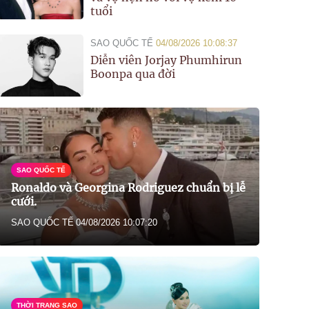
tuổi
SAO QUỐC TẾ
04/08/2026 10:08:37
Diễn viên Jorjay Phumhirun
Boonpa qua đời
SAO QUỐC TẾ
Ronaldo và Georgina Rodriguez chuẩn bị lễ
cưới.
SAO QUỐC TẾ
04/08/2026 10:07:20
THỜI TRANG SAO