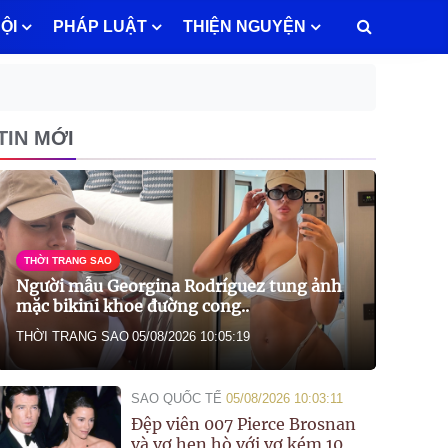
ỘI
PHÁP LUẬT
THIỆN NGUYỆN
TIN MỚI
THỜI TRANG SAO
Người mẫu Georgina Rodríguez tung ảnh
mặc bikini khoe đường cong..
THỜI TRANG SAO
05/08/2026 10:05:19
SAO QUỐC TẾ
05/08/2026 10:03:11
Đệp viên 007 Pierce Brosnan
và vợ hẹn hò với vợ kém 10