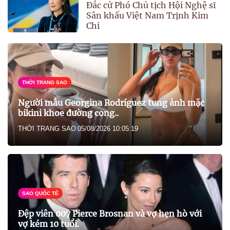
Đắc cử Phó Chủ tịch Hội Nghệ sĩ
Sân khấu Việt Nam Trịnh Kim
Chi
THỜI TRANG SAO
Người mẫu Georgina Rodríguez tung ảnh mặc
bikini khoe đường cong..
THỜI TRANG SAO
05/08/2026 10:05:19
SAO QUỐC TẾ
Đệp viên 007 Pierce Brosnan và vợ hẹn hò với
vợ kém 10 tuổi.