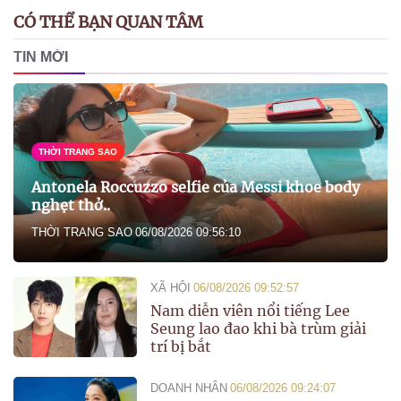
CÓ THỂ BẠN QUAN TÂM
TIN MỚI
THỜI TRANG SAO
Antonela Roccuzzo selfie của Messi khoe body
nghẹt thở..
THỜI TRANG SAO
06/08/2026 09:56:10
XÃ HỘI
06/08/2026 09:52:57
Nam diễn viên nổi tiếng Lee
Seung lao đao khi bà trùm giải
trí bị bắt
DOANH NHÂN
06/08/2026 09:24:07