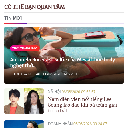
CÓ THỂ BẠN QUAN TÂM
TIN MỚI
THỜI TRANG SAO
Antonela Roccuzzo selfie của Messi khoe body
nghẹt thở..
THỜI TRANG SAO
06/08/2026 09:56:10
XÃ HỘI
06/08/2026 09:52:57
Nam diễn viên nổi tiếng Lee
Seung lao đao khi bà trùm giải
trí bị bắt
DOANH NHÂN
06/08/2026 09:24:07