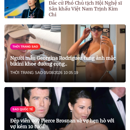
Đắc cử Phó Chủ tịch Hội Nghệ sĩ
Sân khấu Việt Nam Trịnh Kim
Chi
THỜI TRANG SAO
Người mẫu Georgina Rodríguez tung ảnh mặc
bikini khoe đường cong..
THỜI TRANG SAO
05/08/2026 10:05:19
SAO QUỐC TẾ
Đệp viên 007 Pierce Brosnan và vợ hẹn hò với
vợ kém 10 tuổi.