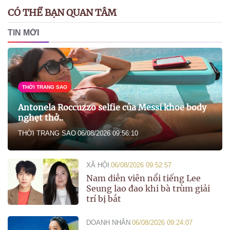
CÓ THỂ BẠN QUAN TÂM
TIN MỚI
THỜI TRANG SAO
Antonela Roccuzzo selfie của Messi khoe body
nghẹt thở..
THỜI TRANG SAO
06/08/2026 09:56:10
XÃ HỘI
06/08/2026 09:52:57
Nam diễn viên nổi tiếng Lee
Seung lao đao khi bà trùm giải
trí bị bắt
DOANH NHÂN
06/08/2026 09:24:07