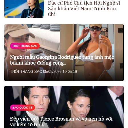
Đắc cử Phó Chủ tịch Hội Nghệ sĩ
Sân khấu Việt Nam Trịnh Kim
Chi
THỜI TRANG SAO
Người mẫu Georgina Rodríguez tung ảnh mặc
bikini khoe đường cong..
THỜI TRANG SAO
05/08/2026 10:05:19
SAO QUỐC TẾ
Đệp viên 007 Pierce Brosnan và vợ hẹn hò với
vợ kém 10 tuổi.