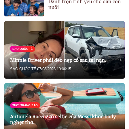
Dành trọn tình yêu cho đàn con
nuôi
SAO QUỐC TẾ
Minnie Driver phải đeo nẹp cổ sau tai nạn.
SAO QUỐC TẾ
07/08/2026 10:06:15
THỜI TRANG SAO
Antonela Roccuzzo selfie của Messi khoe body
nghẹt thở..