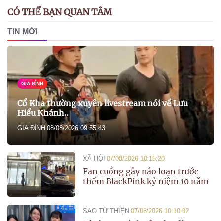
CÓ THỂ BẠN QUAN TÂM
TIN MỚI
GIA ĐÌNH
Cổ Kha thường xuyên livestream nói về Lưu
Hiểu Khánh..
GIA ĐÌNH
08/08/2026 09:55:43
XÃ HỘI
07/08/2026 10:15:20
Fan cuồng gây náo loạn trước
thềm BlackPink kỷ niệm 10 năm
SAO TỪ THIỆN
07/08/2026 10:10:02