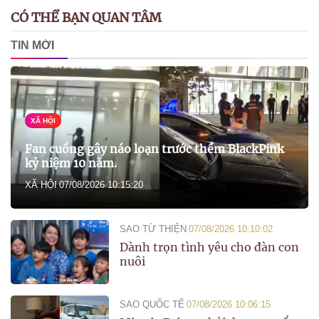
CÓ THỂ BẠN QUAN TÂM
TIN MỚI
XÃ HỘI
Fan cuồng gây náo loạn trước thềm BlackPink
kỷ niệm 10 năm.
XÃ HỘI
07/08/2026 10:15:20
SAO TỪ THIỆN
07/08/2026 10:10:02
Dành trọn tình yêu cho đàn con
nuôi
SAO QUỐC TẾ
07/08/2026 10:06:15