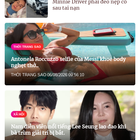
Minnie Driver phải đeo nẹp cổ
sau tai nạn
THỜI TRANG SAO
Antonela Roccuzzo selfie của Messi khoe body
nghẹt thở..
THỜI TRANG SAO
06/08/2026 09:56:10
XÃ HỘI
Nam diễn viên nổi tiếng Lee Seung lao đao khi
bà trùm giải trí bị bắt.