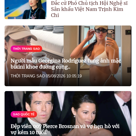
Đắc cử Phó Chủ tịch Hội Nghệ sĩ
Sân khấu Việt Nam Trịnh Kim
Chi
THỜI TRANG SAO
Người mẫu Georgina Rodríguez tung ảnh mặc
bikini khoe đường cong..
THỜI TRANG SAO
05/08/2026 10:05:19
SAO QUỐC TẾ
Đệp viên 007 Pierce Brosnan và vợ hẹn hò với
vợ kém 10 tuổi.