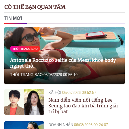
CÓ THỂ BẠN QUAN TÂM
TIN MỚI
THỜI TRANG SAO
Antonela Roccuzzo selfie của Messi khoe body
nghẹt thở..
THỜI TRANG SAO
06/08/2026 09:56:10
XÃ HỘI
06/08/2026 09:52:57
Nam diễn viên nổi tiếng Lee
Seung lao đao khi bà trùm giải
trí bị bắt
DOANH NHÂN
06/08/2026 09:24:07