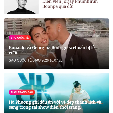
Diễn viên Jorjay Phumhirun
Boonpa qua đời
SAO QUỐC TẾ
Ronaldo và Georgina Rodriguez chuẩn bị lễ
cưới.
SAO QUỐC TẾ
04/08/2026 10:07:20
THỜI TRANG SAO
Hà Phương ghi dấu ấn với vẻ đẹp thanh lịch và
sang trọng tại show diễn thời trang.