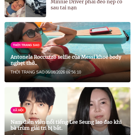
Minnie Driver phải đeo nẹp cổ
sau tai nạn
THỜI TRANG SAO
Antonela Roccuzzo selfie của Messi khoe body
nghẹt thở..
THỜI TRANG SAO
06/08/2026 09:56:10
XÃ HỘI
Nam diễn viên nổi tiếng Lee Seung lao đao khi
bà trùm giải trí bị bắt.