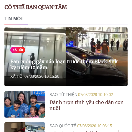
CÓ THỂ BẠN QUAN TÂM
TIN MỚI
XÃ HỘI
Fan cuồng gây náo loạn trước thềm BlackPink
kỷ niệm 10 năm.
XÃ HỘI
07/08/2026 10:15:20
SAO TỪ THIỆN
07/08/2026 10:10:02
Dành trọn tình yêu cho đàn con
nuôi
SAO QUỐC TẾ
07/08/2026 10:06:15