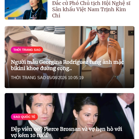
Đắc cử Phó Chủ tịch Hội Nghệ sĩ
Sân khấu Việt Nam Trịnh Kim
Chi
THỜI TRANG SAO
Người mẫu Georgina Rodríguez tung ảnh mặc
bikini khoe đường cong..
THỜI TRANG SAO
05/08/2026 10:05:19
SAO QUỐC TẾ
Đệp viên 007 Pierce Brosnan và vợ hẹn hò với
vợ kém 10 tuổi.