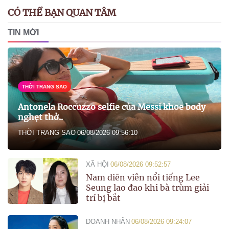
CÓ THỂ BẠN QUAN TÂM
TIN MỚI
THỜI TRANG SAO
Antonela Roccuzzo selfie của Messi khoe body
nghẹt thở..
THỜI TRANG SAO
06/08/2026 09:56:10
XÃ HỘI
06/08/2026 09:52:57
Nam diễn viên nổi tiếng Lee
Seung lao đao khi bà trùm giải
trí bị bắt
DOANH NHÂN
06/08/2026 09:24:07