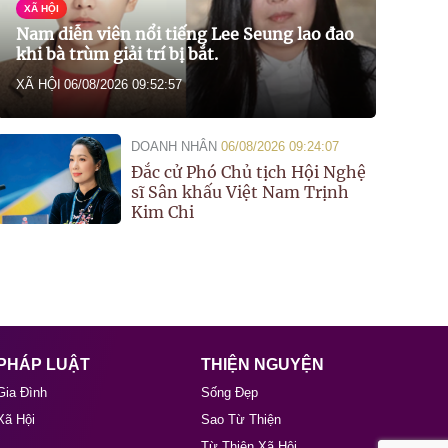
XÃ HỘI
Nam diễn viên nổi tiếng Lee Seung lao đao
khi bà trùm giải trí bị bắt.
XÃ HỘI
06/08/2026 09:52:57
DOANH NHÂN
06/08/2026 09:24:07
Đắc cử Phó Chủ tịch Hội Nghệ
sĩ Sân khấu Việt Nam Trịnh
Kim Chi
PHÁP LUẬT
THIỆN NGUYỆN
Gia Đình
Sống Đẹp
Xã Hội
Sao Từ Thiện
Từ Thiện Xã Hội