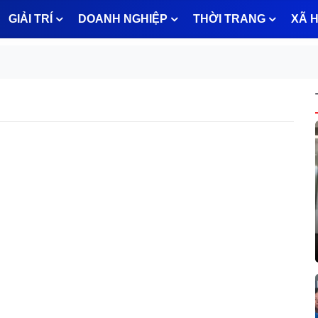
GIẢI TRÍ
DOANH NGHIỆP
THỜI TRANG
XÃ H