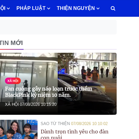
ỘI
PHÁP LUẬT
THIỆN NGUYỆN
TIN MỚI
XÃ HỘI
Fan cuồng gây náo loạn trước thềm
BlackPink kỷ niệm 10 năm.
XÃ HỘI
07/08/2026 10:15:20
SAO TỪ THIỆN
07/08/2026 10:10:02
Dành trọn tình yêu cho đàn
con nuôi