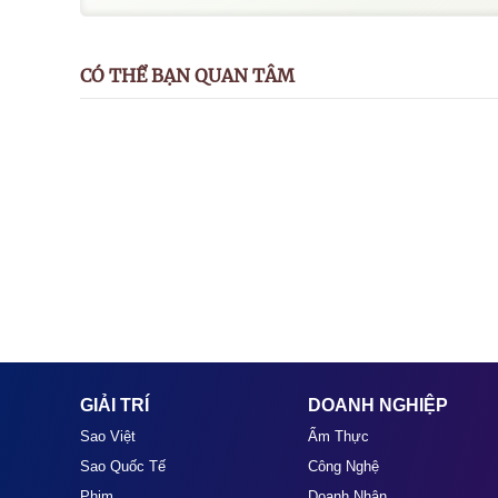
CÓ THỂ BẠN QUAN TÂM
GIẢI TRÍ
DOANH NGHIỆP
Sao Việt
Ẩm Thực
Sao Quốc Tế
Công Nghệ
Phim
Doanh Nhân