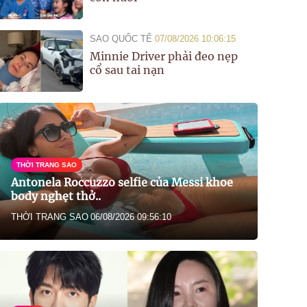
SAO QUỐC TẾ
07/08/2026 10:06:15
Minnie Driver phải đeo nẹp
cổ sau tai nạn
THỜI TRANG SAO
Antonela Roccuzzo selfie của Messi khoe
body nghẹt thở..
THỜI TRANG SAO
06/08/2026 09:56:10