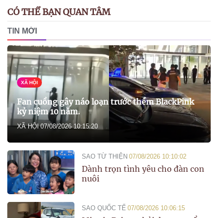
CÓ THỂ BẠN QUAN TÂM
TIN MỚI
XÃ HỘI
Fan cuồng gây náo loạn trước thềm BlackPink
kỷ niệm 10 năm.
XÃ HỘI
07/08/2026 10:15:20
SAO TỪ THIỆN
07/08/2026 10:10:02
Dành trọn tình yêu cho đàn con
nuôi
SAO QUỐC TẾ
07/08/2026 10:06:15