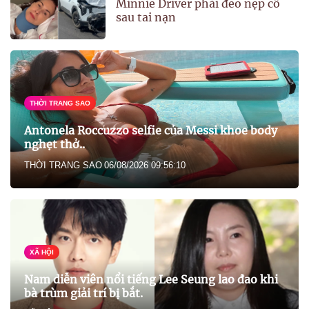
Minnie Driver phải đeo nẹp cổ
sau tai nạn
THỜI TRANG SAO
Antonela Roccuzzo selfie của Messi khoe body
nghẹt thở..
THỜI TRANG SAO
06/08/2026 09:56:10
XÃ HỘI
Nam diễn viên nổi tiếng Lee Seung lao đao khi
bà trùm giải trí bị bắt.