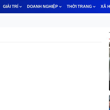
GIẢI TRÍ
DOANH NGHIỆP
THỜI TRANG
XÃ H