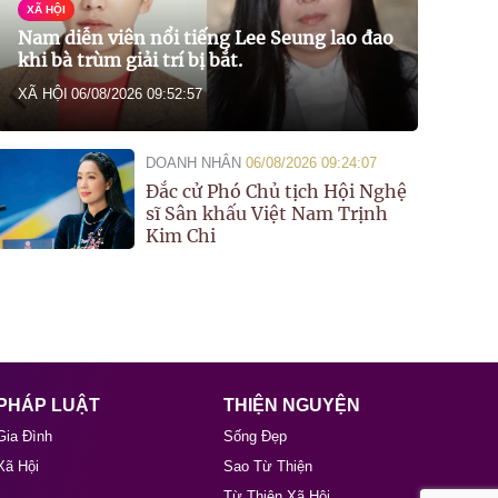
XÃ HỘI
Nam diễn viên nổi tiếng Lee Seung lao đao
khi bà trùm giải trí bị bắt.
XÃ HỘI
06/08/2026 09:52:57
DOANH NHÂN
06/08/2026 09:24:07
Đắc cử Phó Chủ tịch Hội Nghệ
sĩ Sân khấu Việt Nam Trịnh
Kim Chi
PHÁP LUẬT
THIỆN NGUYỆN
Gia Đình
Sống Đẹp
Xã Hội
Sao Từ Thiện
Từ Thiện Xã Hội