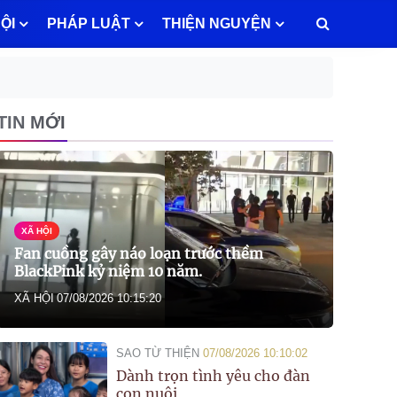
ỘI
PHÁP LUẬT
THIỆN NGUYỆN
TIN MỚI
XÃ HỘI
Fan cuồng gây náo loạn trước thềm
BlackPink kỷ niệm 10 năm.
XÃ HỘI
07/08/2026 10:15:20
SAO TỪ THIỆN
07/08/2026 10:10:02
Dành trọn tình yêu cho đàn
con nuôi