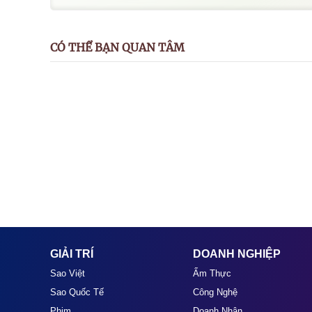
CÓ THỂ BẠN QUAN TÂM
GIẢI TRÍ
DOANH NGHIỆP
Sao Việt
Ẩm Thực
Sao Quốc Tế
Công Nghệ
Phim
Doanh Nhân