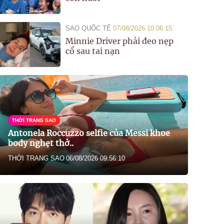
SAO QUỐC TẾ
07/08/2026 10:06:15
Minnie Driver phải đeo nẹp
cổ sau tai nạn
THỜI TRANG SAO
Antonela Roccuzzo selfie của Messi khoe
body nghẹt thở..
THỜI TRANG SAO
06/08/2026 09:56:10