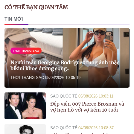
CÓ THỂ BẠN QUAN TÂM
TIN MỚI
THỜI TRANG SAO
Người mẫu Georgina Rodríguez tung ảnh mặc
bikini khoe đường cong..
THỜI TRANG SAO
05/08/2026 10:05:19
SAO QUỐC TẾ
05/08/2026 10:03:11
Đệp viên 007 Pierce Brosnan và
vợ hẹn hò với vợ kém 10 tuổi
SAO QUỐC TẾ
04/08/2026 10:08:37