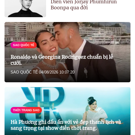
Diễn viên Jorjay Phumhirun
Boonpa qua đời
SAO QUỐC TẾ
Ronaldo và Georgina Rodriguez chuẩn bị lễ
cưới.
SAO QUỐC TẾ
04/08/2026 10:07:20
THỜI TRANG SAO
Hà Phương ghi dấu ấn với vẻ đẹp thanh lịch và
sang trọng tại show diễn thời trang.