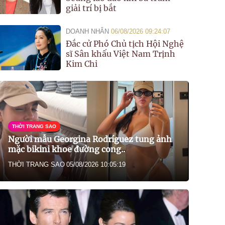
giải trí bị bắt
DOANH NHÂN
06/08/2026 09:24:07
Đắc cử Phó Chủ tịch Hội Nghệ
sĩ Sân khấu Việt Nam Trịnh
Kim Chi
THỜI TRANG SAO
Người mẫu Georgina Rodríguez tung ảnh
mặc bikini khoe đường cong..
THỜI TRANG SAO
05/08/2026 10:05:19