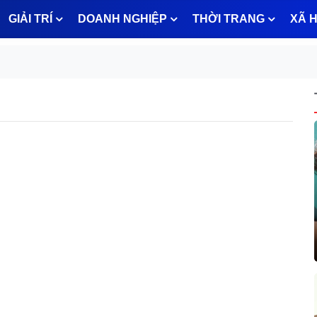
GIẢI TRÍ
DOANH NGHIỆP
THỜI TRANG
XÃ H