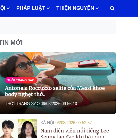
ỘI
PHÁP LUẬT
THIỆN NGUYỆN
TIN MỚI
THỜI TRANG SAO
Antonela Roccuzzo selfie của Messi khoe
body nghẹt thở..
THỜI TRANG SAO
06/08/2026 09:56:10
XÃ HỘI
06/08/2026 09:52:57
Nam diễn viên nổi tiếng Lee
Seung lao đao khi bà trùm