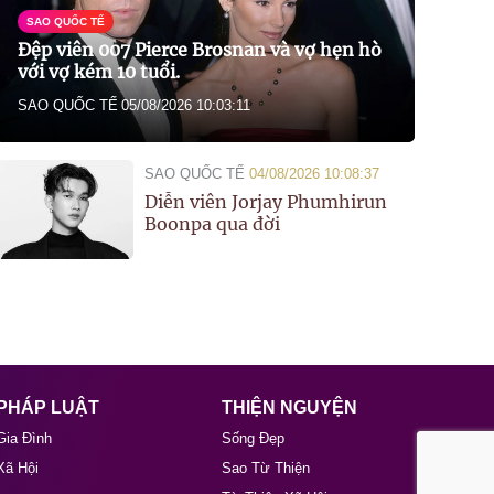
SAO QUỐC TẾ
Đệp viên 007 Pierce Brosnan và vợ hẹn hò
với vợ kém 10 tuổi.
SAO QUỐC TẾ
05/08/2026 10:03:11
SAO QUỐC TẾ
04/08/2026 10:08:37
Diễn viên Jorjay Phumhirun
Boonpa qua đời
PHÁP LUẬT
THIỆN NGUYỆN
Gia Đình
Sống Đẹp
Xã Hội
Sao Từ Thiện