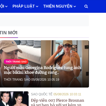
ỘI
PHÁP LUẬT
THIỆN NGUYỆN
TIN MỚI
THỜI TRANG SAO
Người mẫu Georgina Rodríguez tung ảnh
mặc bikini khoe đường cong..
THỜI TRANG SAO
05/08/2026 10:05:19
SAO QUỐC TẾ
05/08/2026 10:03:11
Đệp viên 007 Pierce Brosnan
và vợ hẹn hò với vợ kém 10