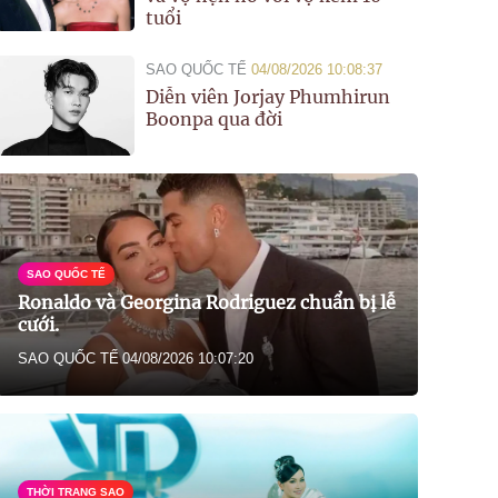
tuổi
SAO QUỐC TẾ
04/08/2026 10:08:37
Diễn viên Jorjay Phumhirun
Boonpa qua đời
SAO QUỐC TẾ
Ronaldo và Georgina Rodriguez chuẩn bị lễ
cưới.
SAO QUỐC TẾ
04/08/2026 10:07:20
THỜI TRANG SAO