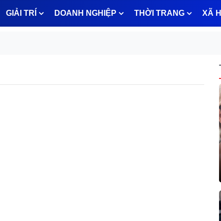
GIẢI TRÍ
DOANH NGHIỆP
THỜI TRANG
XÃ H