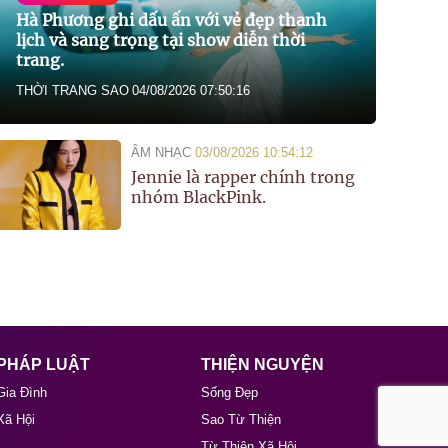
Hà Phương ghi dấu ấn với vẻ đẹp thanh
lịch và sang trọng tại show diễn thời
trang.
THỜI TRANG SAO
04/08/2026 07:50:16
ÂM NHẠC
03/08/2026 10:54:12
Jennie là rapper chính trong
nhóm BlackPink.
PHÁP LUẬT
THIỆN NGUYỆN
Gia Đình
Sống Đẹp
Xã Hội
Sao Từ Thiện
Từ Thiện Xã Hội