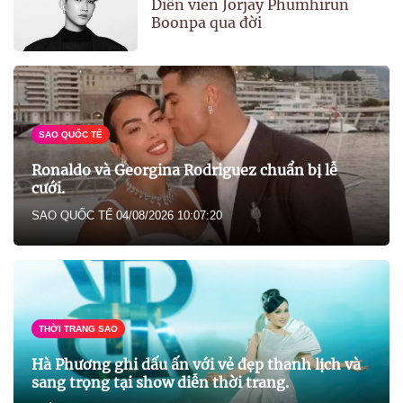
Diễn viên Jorjay Phumhirun
Boonpa qua đời
SAO QUỐC TẾ
Ronaldo và Georgina Rodriguez chuẩn bị lễ
cưới.
SAO QUỐC TẾ
04/08/2026 10:07:20
THỜI TRANG SAO
Hà Phương ghi dấu ấn với vẻ đẹp thanh lịch và
sang trọng tại show diễn thời trang.