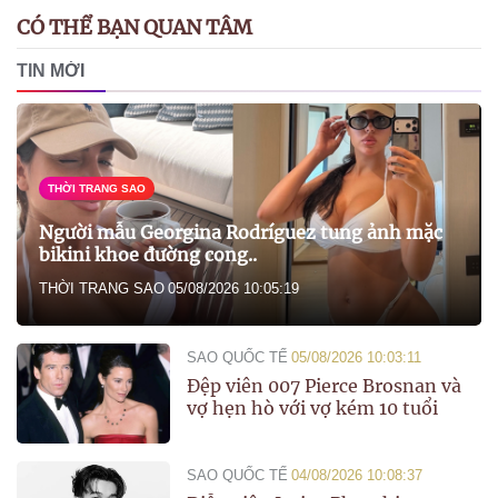
CÓ THỂ BẠN QUAN TÂM
TIN MỚI
THỜI TRANG SAO
Người mẫu Georgina Rodríguez tung ảnh mặc
bikini khoe đường cong..
THỜI TRANG SAO
05/08/2026 10:05:19
SAO QUỐC TẾ
05/08/2026 10:03:11
Đệp viên 007 Pierce Brosnan và
vợ hẹn hò với vợ kém 10 tuổi
SAO QUỐC TẾ
04/08/2026 10:08:37