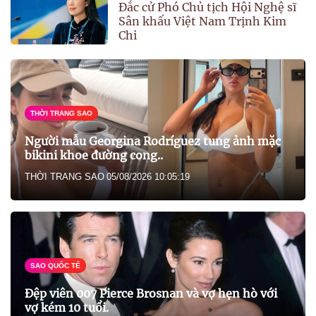
Đắc cử Phó Chủ tịch Hội Nghệ sĩ
Sân khấu Việt Nam Trịnh Kim
Chi
THỜI TRANG SAO
Người mẫu Georgina Rodríguez tung ảnh mặc
bikini khoe đường cong..
THỜI TRANG SAO
05/08/2026 10:05:19
SAO QUỐC TẾ
Đệp viên 007 Pierce Brosnan và vợ hẹn hò với
vợ kém 10 tuổi.