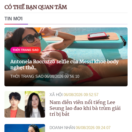
CÓ THỂ BẠN QUAN TÂM
TIN MỚI
THỜI TRANG SAO
Antonela Roccuzzo selfie của Messi khoe body
nghẹt thở..
THỜI TRANG SAO
06/08/2026 09:56:10
XÃ HỘI
06/08/2026 09:52:57
Nam diễn viên nổi tiếng Lee
Seung lao đao khi bà trùm giải
trí bị bắt
DOANH NHÂN
06/08/2026 09:24:07