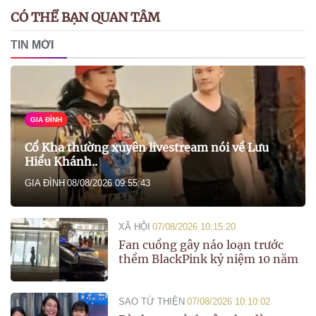
CÓ THỂ BẠN QUAN TÂM
TIN MỚI
GIA ĐÌNH
Cổ Kha thường xuyên livestream nói về Lưu
Hiểu Khánh..
GIA ĐÌNH
08/08/2026 09:55:43
XÃ HỘI
07/08/2026 10:15:20
Fan cuồng gây náo loạn trước
thềm BlackPink kỷ niệm 10 năm
SAO TỪ THIỆN
07/08/2026 10:10:02