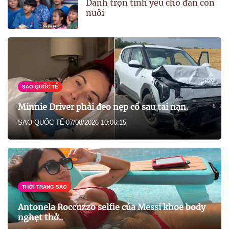
Dành trọn tình yêu cho đàn con
nuôi
SAO QUỐC TẾ
Minnie Driver phải đeo nẹp cổ sau tai nạn.
SAO QUỐC TẾ
07/08/2026 10:06:15
THỜI TRANG SAO
Antonela Roccuzzo selfie của Messi khoe body
nghẹt thở..